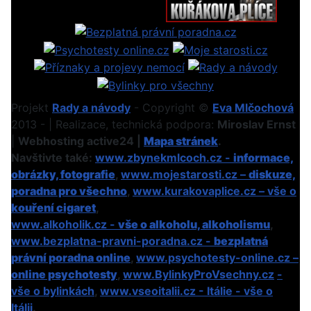
Projekt
Rady a návody
- Copyright ©
Eva Mlčochová
2013 - | Realizace, technická podpora:
Miroslav Ernst
|
Webhosting active24 |
Mapa stránek
.
Navštivte také:
www.zbynekmlcoch.cz -
informace,
obrázky, fotografie
,
www.mojestarosti.cz –
diskuze,
poradna pro všechno
,
www.kurakovaplice.cz – vše o
kouření cigaret
,
www.alkoholik.cz -
vše o alkoholu, alkoholismu
,
www.bezplatna-pravni-poradna.cz -
bezplatná
právní poradna online
,
www.psychotesty-online.cz –
online psychotesty
,
www.BylinkyProVsechny.cz
-
vše o bylinkách
,
www.vseoitalii.cz - Itálie - vše o
Itálii
.