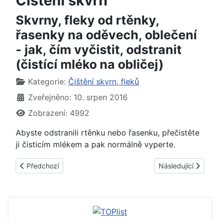
Čištění skvrn
Skvrny, fleky od rtěnky,
řasenky na oděvech, oblečení
- jak, čím vyčistit, odstranit
(čistící mléko na obličej)
Základní údaje
Kategorie:
Čištění skvrn, fleků
Zveřejněno: 10. srpen 2016
Zobrazení: 4992
Abyste odstranili rtěnku nebo řasenku, přečistěte
ji čisticím mlékem a pak normálně vyperte.
Předchozí článek: Skvrny, fleky od maku-upu na oděvech, obleč
Další článek: Skvrn
Předchozí
Následující