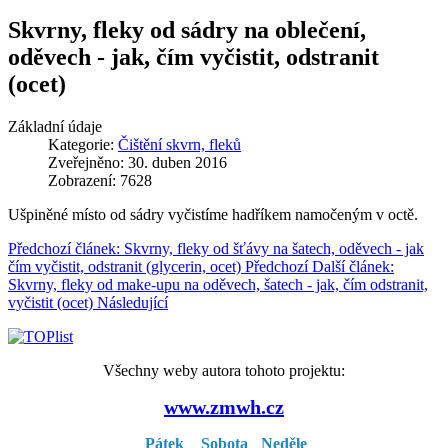
Skvrny, fleky od sádry na oblečení,
oděvech - jak, čím vyčistit, odstranit
(ocet)
Základní údaje
Kategorie:
Čištění skvrn, fleků
Zveřejněno: 30. duben 2016
Zobrazení: 7628
Ušpiněné místo od sádry vyčistíme hadříkem namočeným v octě.
Předchozí článek: Skvrny, fleky od šťávy na šatech, oděvech - jak
čím vyčistit, odstranit (glycerin, ocet)
Předchozí
Další článek:
Skvrny, fleky od make-upu na oděvech, šatech - jak, čím odstranit,
vyčistit (ocet)
Následující
Všechny weby autora tohoto projektu:
www.zmwh.cz
Pátek
Sobota
Neděle