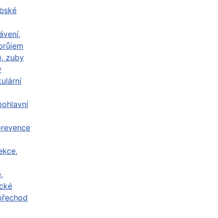
abské
ávení,
průjem
ě, zuby
y
ulární
ohlavní
prevence
ekce,
,
cké
přechod