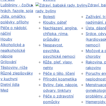
Luštěniny - čočka,
Zdraví, b
hrách, fazole, soja
rady, byliny
Jídla, omáčky,
Bolesti
Zažívání, tr
polévky, přílohy
Klouby, páteř
nadýmání, 
Péče o nádobí,
Nachlazení, angína,
Ústa, dásn
náčiní
chřipka, rýma,
Srdce, cév
Houby
průdušky
(kardiovask
Alkoholické a
Nespavost,
nemoci)
nealkoholické
psychika,
Močové a p
nápoje
psychické nemoci
choroby
Grilování
Kůže, pleť, vlasy,
Rakovina, 
Těstoviny, rýže
nehty
rakoviny
Různé zlepšováky
Péče o tělo, líčení
Poruchy er
v kuchyni
Přírodní kosmetika
neplodnost
Dietní jídla
Byliny, čaje, nápoje,
Menstruace
Med
odvary, tinktury
gynekologi
Péče o zdravotní
problémy, 
pomůcky
Hemeroidy,