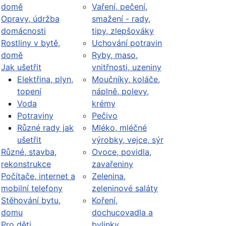
domě
Vaření, pečení,
Opravy, údržba
smažení - rady,
domácnosti
tipy, zlepšováky
Rostliny v bytě,
Uchování potravin
domě
Ryby, maso,
Jak ušetřit
vnitřnosti, uzeniny
Elektřina, plyn,
Moučníky, koláče,
topení
náplně, polevy,
Voda
krémy
Potraviny
Pečivo
Různé rady jak
Mléko, mléčné
ušetřit
výrobky, vejce, sýr
Různé, stavba,
Ovoce, povidla,
rekonstrukce
zavařeniny
Počítače, internet a
Zelenina,
mobilní telefony
zeleninové saláty
Stěhování bytu,
Koření,
domu
dochucovadla a
Pro děti
bylinky