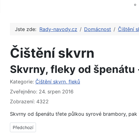
Jste zde:
Rady-navody.cz
Domácnost
Čištění s
Čištění skvrn
Skvrny, fleky od špenátu -
Základní údaje
Kategorie:
Čištění skvrn, fleků
Zveřejněno: 24. srpen 2016
Zobrazení: 4322
Skvrny od špenátu třete půlkou syrové brambory, pak 
Předchozí článek: Skvrny, fleky od vína - jak, čím vyčistit, ods
Předchozí