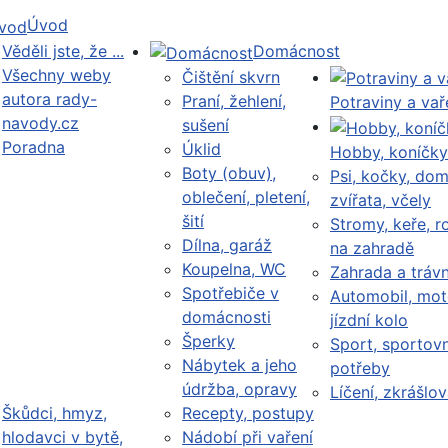
Úvod
Věděli jste, že ...
Domácnost
Všechny weby
Čištění skvrn
autora rady-
Praní, žehlení,
Potraviny a vař
navody.cz
sušení
Poradna
Úklid
Hobby, koníčky
Boty (obuv),
Psi, kočky, dom
oblečení, pletení,
zvířata, včely
šití
Stromy, keře, ro
Dílna, garáž
na zahradě
Koupelna, WC
Zahrada a trávn
Spotřebiče v
Automobil, mot
domácnosti
jízdní kolo
Šperky
Sport, sportovn
Nábytek a jeho
potřeby
údržba, opravy
Líčení, zkrášlov
Škůdci, hmyz,
Recepty, postupy
hlodavci v bytě,
Nádobí při vaření