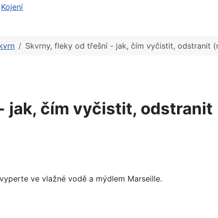
Kojení
kvrn
Skvrny, fleky od třešní - jak, čím vyčistit, odstranit
 jak, čím vyčistit, odstrani
vyperte ve vlažné vodě a mýdlem Marseille.
tranit (mléko)