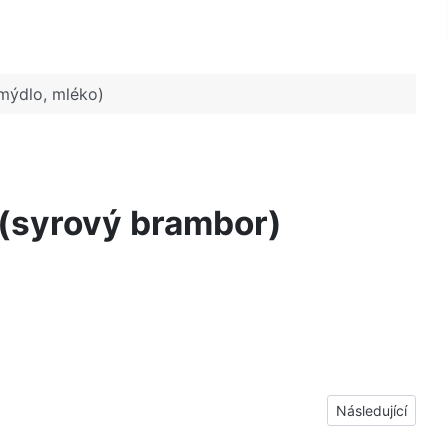
 (mýdlo, mléko)
t (syrový brambor)
Další článek: Skvr
Následující