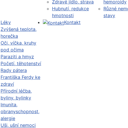
Zdravé jídlo, strava
hemoroidy
Hubnutí, redukce
Různé nemo
hmotnosti
stavy
Léky
Kontakt
Zvýšená teplota,
horečka
Oči, víčka, kruhy
pod očima
Paraziti a hmyz
Početí, těhotenství
Rady pátera
Františka Ferdy ke
zdraví
Přírodní léčba,
byliny, bylinky
Imunita,
obranyschopnost,
alergie
Uši, ušní nemoci