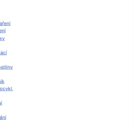
ení
ácí
stliny
ík
ocykl,
í
ání