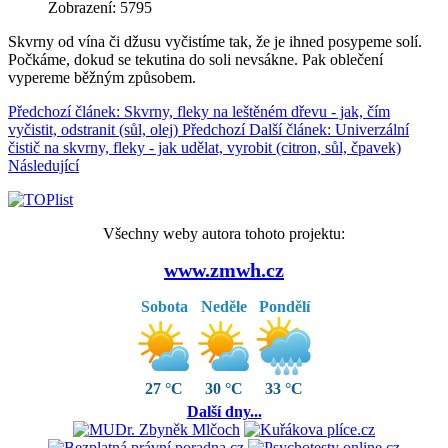
Zobrazení: 5795
Skvrny od vína či džusu vyčistíme tak, že je ihned posypeme solí.
Počkáme, dokud se tekutina do soli nevsákne. Pak oblečení
vypereme běžným způsobem.
Předchozí článek: Skvrny, fleky na leštěném dřevu - jak, čím
vyčistit, odstranit (sůl, olej)
Předchozí
Další článek: Univerzální
čistič na skvrny, fleky - jak udělat, vyrobit (citron, sůl, čpavek)
Následující
Všechny weby autora tohoto projektu:
www.zmwh.cz
Sobota
Neděle
Pondělí
27 °C
30 °C
33 °C
Další dny...