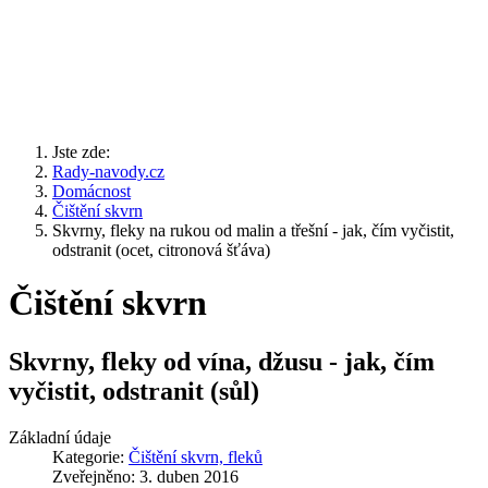
Jste zde:
Rady-navody.cz
Domácnost
Čištění skvrn
Skvrny, fleky na rukou od malin a třešní - jak, čím vyčistit,
odstranit (ocet, citronová šťáva)
Čištění skvrn
Skvrny, fleky od vína, džusu - jak, čím
vyčistit, odstranit (sůl)
Základní údaje
Kategorie:
Čištění skvrn, fleků
Zveřejněno: 3. duben 2016