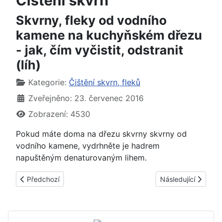
Čištění skvrn
Skvrny, fleky od vodního
kamene na kuchyňském dřezu
- jak, čím vyčistit, odstranit
(líh)
Základní údaje
Kategorie:
Čištění skvrn, fleků
Zveřejněno: 23. červenec 2016
Zobrazení: 4530
Pokud máte doma na dřezu skvrny skvrny od
vodního kamene, vydrhněte je hadrem
napuštěným denaturovaným lihem.
Předchozí článek: Skvrny, fleky od rzi na kuchyňském dřezu - ja
Další článek: Skvrn
Předchozí
Následující