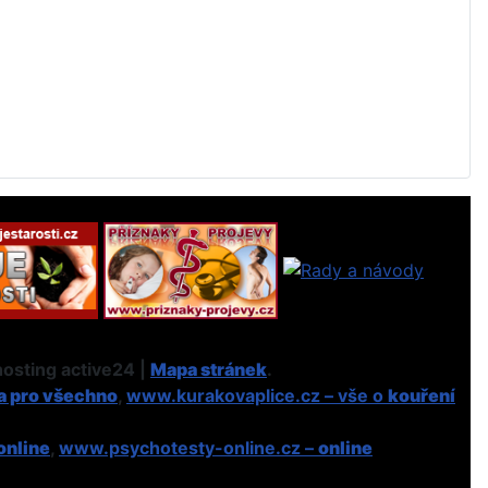
osting active24 |
Mapa stránek
.
a pro všechno
,
www.kurakovaplice.cz – vše o
kouření
online
,
www.psychotesty-online.cz –
online