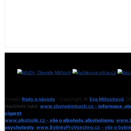
Projekt
Rady a návody
- Copyright ©
Eva Mlčochová
201
Navštivte také:
www.zbynekmlcoch.cz -
informace, obr
cigaret
,
www.alkoholik.cz -
vše o alkoholu, alkoholismu
,
www.b
psychotesty
,
www.BylinkyProVsechny.cz
- vše o bylin