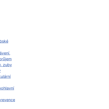
abské
ávení,
průjem
ě, zuby
y
ulární
ohlavní
prevence