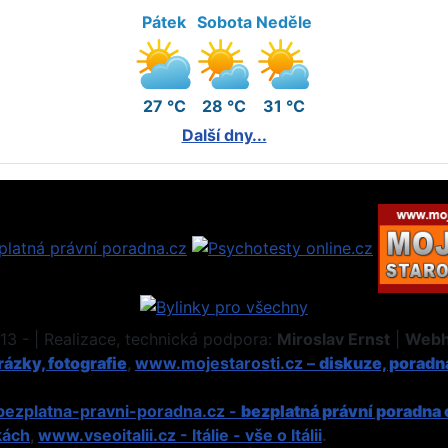
Pátek
Sobota
Neděle
27 °C
28 °C
31 °C
Další dny...
3 - | Realizace, technická podpora:
Miroslav Ernst
|
Webh
ázky, fotografie
,
www.mojestarosti.cz –
diskuze, poradn
ezplatna-pravni-poradna.cz -
bezplatná právní poradna 
kách
,
www.vseoitalii.cz - Itálie - vše o Itálii
.