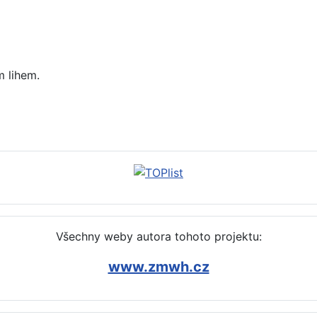
m lihem.
t, odstranit (petrolej, parafín)
Všechny weby autora tohoto projektu:
www.zmwh.cz