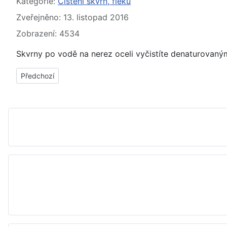
Základní údaje
Kategorie:
Čištění skvrn, fleků
Zveřejněno: 13. listopad 2016
Zobrazení: 4534
Skvrny po vodě na nerez oceli vyčistíte denaturovaný
Předchozí článek: Skvrny, fleky od rzi na oceli - jak, čím vyčisti
Předchozí