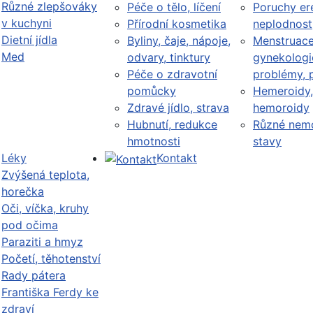
Různé zlepšováky
Péče o tělo, líčení
Poruchy er
v kuchyni
Přírodní kosmetika
neplodnost
Dietní jídla
Byliny, čaje, nápoje,
Menstruace
Med
odvary, tinktury
gynekologi
Péče o zdravotní
problémy, 
pomůcky
Hemeroidy,
Zdravé jídlo, strava
hemoroidy
Hubnutí, redukce
Různé nemo
hmotnosti
stavy
Léky
Kontakt
Zvýšená teplota,
horečka
Oči, víčka, kruhy
pod očima
Paraziti a hmyz
Početí, těhotenství
Rady pátera
Františka Ferdy ke
zdraví