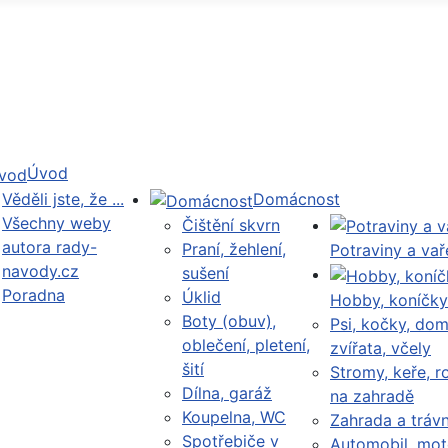
Úvod
Věděli jste, že ...
Domácnost
Všechny weby
Čištění skvrn
autora rady-
Praní, žehlení,
Potraviny a vař
navody.cz
sušení
Poradna
Úklid
Hobby, koníčky
Boty (obuv),
Psi, kočky, dom
oblečení, pletení,
zvířata, včely
šití
Stromy, keře, ro
Dílna, garáž
na zahradě
Koupelna, WC
Zahrada a trávn
Spotřebiče v
Automobil, mot