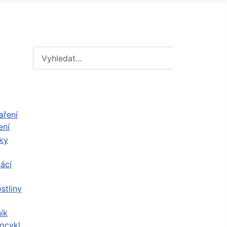
Hledat
Hledat
ení
ácí
stliny
ík
ocykl,