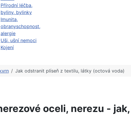
Přírodní léčba,
byliny, bylinky
Imunita,
obranyschopnost,
alergie
Uši, ušní nemoci
Kojení
kvrn
Jak odstranit plíseň z textilu, látky (octová voda)
erezové oceli, nerezu - jak, 