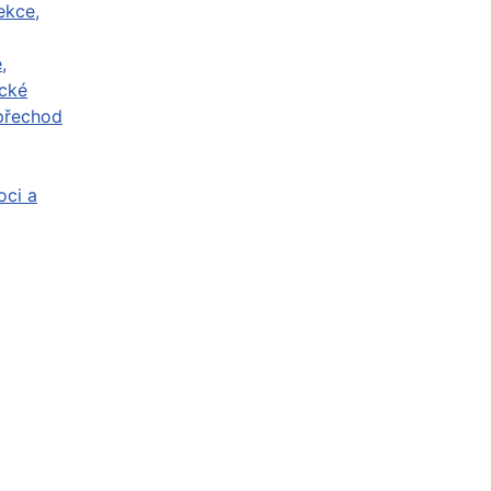
ekce,
,
cké
přechod
ci a