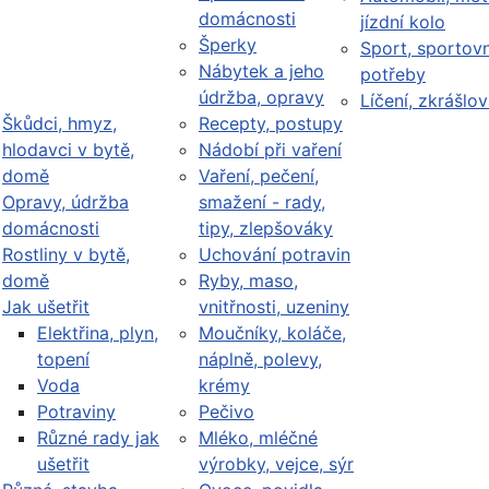
domácnosti
jízdní kolo
Šperky
Sport, sportovn
Nábytek a jeho
potřeby
údržba, opravy
Líčení, zkrášlov
Škůdci, hmyz,
Recepty, postupy
hlodavci v bytě,
Nádobí při vaření
domě
Vaření, pečení,
Opravy, údržba
smažení - rady,
domácnosti
tipy, zlepšováky
Rostliny v bytě,
Uchování potravin
domě
Ryby, maso,
Jak ušetřit
vnitřnosti, uzeniny
Elektřina, plyn,
Moučníky, koláče,
topení
náplně, polevy,
Voda
krémy
Potraviny
Pečivo
Různé rady jak
Mléko, mléčné
ušetřit
výrobky, vejce, sýr