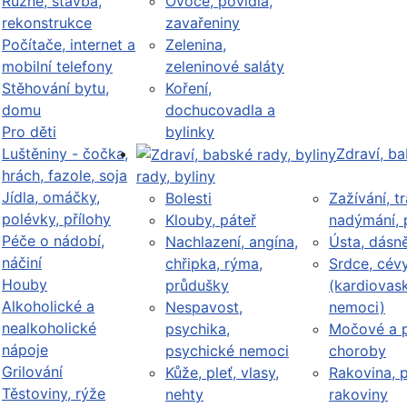
Různé, stavba,
Ovoce, povidla,
rekonstrukce
zavařeniny
Počítače, internet a
Zelenina,
mobilní telefony
zeleninové saláty
Stěhování bytu,
Koření,
domu
dochucovadla a
Pro děti
bylinky
Luštěniny - čočka,
Zdraví, b
hrách, fazole, soja
rady, byliny
Jídla, omáčky,
Bolesti
Zažívání, tr
polévky, přílohy
Klouby, páteř
nadýmání, 
Péče o nádobí,
Nachlazení, angína,
Ústa, dásn
náčiní
chřipka, rýma,
Srdce, cév
Houby
průdušky
(kardiovask
Alkoholické a
Nespavost,
nemoci)
nealkoholické
psychika,
Močové a p
nápoje
psychické nemoci
choroby
Grilování
Kůže, pleť, vlasy,
Rakovina, 
Těstoviny, rýže
nehty
rakoviny