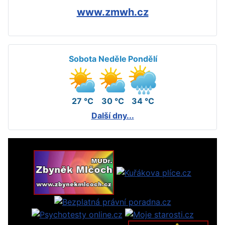
www.zmwh.cz
Sobota
Neděle
Pondělí
27 °C
30 °C
34 °C
Další dny...