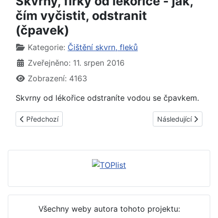
Skvrny, flrky od lékořice - jak,
čím vyčistit, odstranit
(čpavek)
Základní údaje
Kategorie:
Čištění skvrn, fleků
Zveřejněno: 11. srpen 2016
Zobrazení: 4163
Skvrny od lékořice odstraníte vodou se čpavkem.
Předchozí článek: Skvrny, fleky od likérů - jak, čím vyčistit, od
Další článek: Skvrny
Předchozí
Následující
Všechny weby autora tohoto projektu: