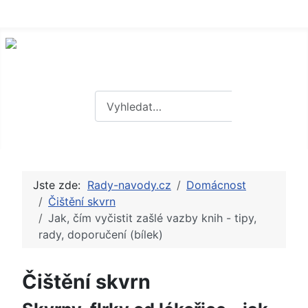
Hledat
Hledat
Jste zde:
Rady-navody.cz
Domácnost
Čištění skvrn
Jak, čím vyčistit zašlé vazby knih - tipy,
rady, doporučení (bílek)
Čištění skvrn