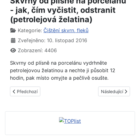
Skvrny od plísně na porcelánu
- jak, čím vyčistit, odstranit
(petrolejová želatina)
Základní údaje
Kategorie:
Čištění skvrn, fleků
Zveřejněno: 10. listopad 2016
Zobrazení: 4406
Skvrny od plísně na porcelánu vydrhněte
petrolejovou želatinou a nechte ji působit 12
hodin, pak místo omyjte a pečlivě osušte.
Předchozí článek: Skvrny, fleky od cigaret, nikotinu na porcelán
Další článek: Skvrn
Předchozí
Následující