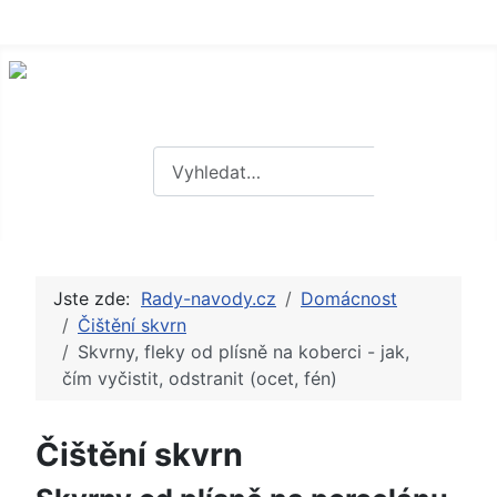
Hledat
Hledat
Jste zde:
Rady-navody.cz
Domácnost
Čištění skvrn
Skvrny, fleky od plísně na koberci - jak,
čím vyčistit, odstranit (ocet, fén)
Čištění skvrn