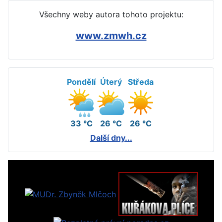
Všechny weby autora tohoto projektu:
www.zmwh.cz
Pondělí
Úterý
Středa
33 °C
26 °C
26 °C
Další dny...