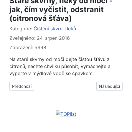
Staré skvrny, fleky od moči -
jak, čím vyčistit, odstranit
(citronová šťáva)
Základní údaje
Kategorie:
Čištění skvrn, fleků
Zveřejněno: 24. srpen 2016
Zobrazení: 5698
Na staré skvrny od moči dejte čistou šťávu z
citronů, nechte chvilku působit, vymáchejte a
vyperte v mýdlové vodě se čpavkem.
Předchozí článek: Zašlé skvrny, fleky od moči - jak, čím vyčisti
Další článek: Čer
Předchozí
Následující