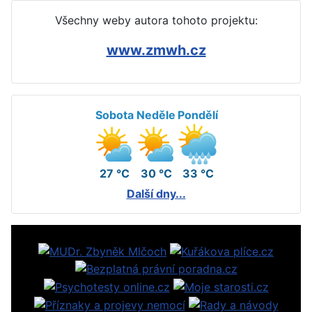
Všechny weby autora tohoto projektu:
www.zmwh.cz
Sobota
Neděle
Pondělí
27 °C
30 °C
33 °C
Další dny...