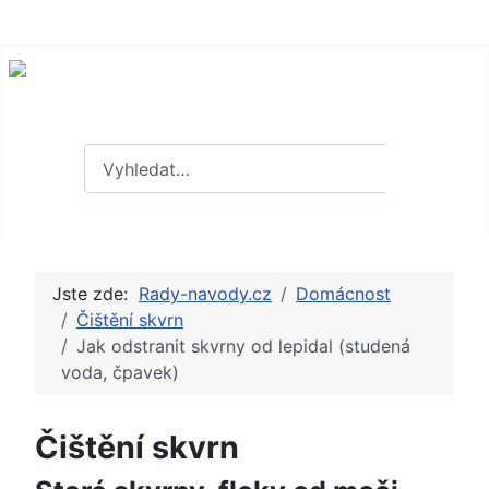
Hledat
Hledat
Jste zde:
Rady-navody.cz
Domácnost
Čištění skvrn
Jak odstranit skvrny od lepidal (studená
voda, čpavek)
Čištění skvrn