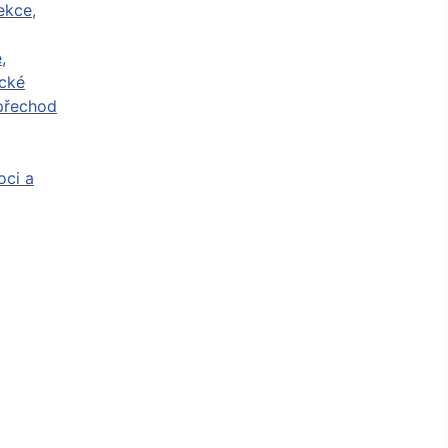
ekce,
,
cké
přechod
ci a