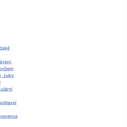
abské
ávení,
průjem
ě, zuby
y
ulární
ohlavní
prevence