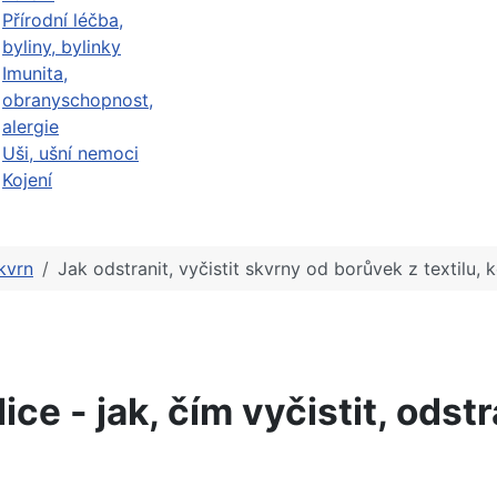
Přírodní léčba,
byliny, bylinky
Imunita,
obranyschopnost,
alergie
Uši, ušní nemoci
Kojení
kvrn
Jak odstranit, vyčistit skvrny od borůvek z textilu,
ice - jak, čím vyčistit, odst