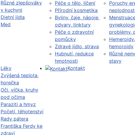
Různé zlepšováky
Péče o tělo, líčení
Poruchy er
v kuchyni
Přírodní kosmetika
neplodnost
Dietní jídla
Byliny, čaje, nápoje,
Menstruace
Med
odvary, tinktury
gynekologi
Péče o zdravotní
problémy, 
pomůcky
Hemeroidy,
Zdravé jídlo, strava
hemoroidy
Hubnutí, redukce
Různé nemo
hmotnosti
stavy
Léky
Kontakt
Zvýšená teplota,
horečka
Oči, víčka, kruhy
pod očima
Paraziti a hmyz
Početí, těhotenství
Rady pátera
Františka Ferdy ke
zdraví