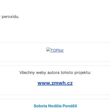
 peroxidu.
dstranit (vlažná voda, houba)
Všechny weby autora tohoto projektu:
www.zmwh.cz
Sobota
Neděle
Pondělí