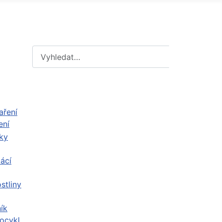
Hledat
Hledat
ení
ácí
stliny
ík
ocykl,