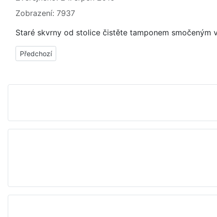
Zobrazení: 7937
Staré skvrny od stolice čistěte tamponem smočeným v
Předchozí článek: Skvrny, fleky od cukru - jak, čím vyčistit, o
Předchozí