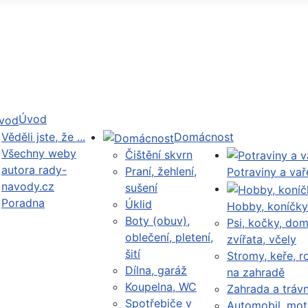
Úvod
Věděli jste, že ...
Domácnost
Všechny weby
Čištění skvrn
autora rady-
Praní, žehlení,
Potraviny a vař
navody.cz
sušení
Poradna
Úklid
Hobby, koníčky
Boty (obuv),
Psi, kočky, dom
oblečení, pletení,
zvířata, včely
šití
Stromy, keře, ro
Dílna, garáž
na zahradě
Koupelna, WC
Zahrada a trávn
Spotřebiče v
Automobil, mot