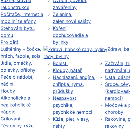
Různé, stavba,
Ovoce, povidla,
rekonstrukce
zavařeniny
Počítače, internet a
Zelenina,
mobilní telefony
zeleninové saláty
Stěhování bytu,
Koření,
domu
dochucovadla a
Pro děti
bylinky
Luštěniny - čočka,
Zdraví, b
hrách, fazole, soja
rady, byliny
Jídla, omáčky,
Bolesti
Zažívání, tr
polévky, přílohy
Klouby, páteř
nadýmání, 
Péče o nádobí,
Nachlazení, angína,
Ústa, dásn
náčiní
chřipka, rýma,
Srdce, cév
Houby
průdušky
(kardiovask
Alkoholické a
Nespavost,
nemoci)
nealkoholické
psychika,
Močové a p
nápoje
psychické nemoci
choroby
Grilování
Kůže, pleť, vlasy,
Rakovina, 
Těstoviny, rýže
nehty
rakoviny