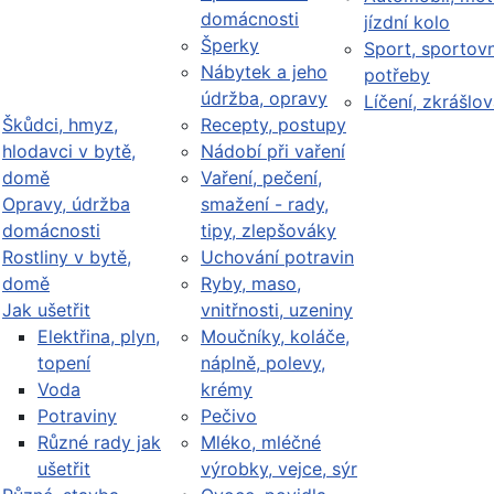
domácnosti
jízdní kolo
Šperky
Sport, sportovn
Nábytek a jeho
potřeby
údržba, opravy
Líčení, zkrášlov
Škůdci, hmyz,
Recepty, postupy
hlodavci v bytě,
Nádobí při vaření
domě
Vaření, pečení,
Opravy, údržba
smažení - rady,
domácnosti
tipy, zlepšováky
Rostliny v bytě,
Uchování potravin
domě
Ryby, maso,
Jak ušetřit
vnitřnosti, uzeniny
Elektřina, plyn,
Moučníky, koláče,
topení
náplně, polevy,
Voda
krémy
Potraviny
Pečivo
Různé rady jak
Mléko, mléčné
ušetřit
výrobky, vejce, sýr