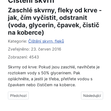
Čištění skvrn
Zaschlé skvrny, fleky od krve -
jak, čím vyčistit, odstranit
(voda, glycerin, čpavek, čistič
na koberce)
Základní údaje
Kategorie:
Čištění skvrn, fleků
Zveřejněno: 23. červen 2016
Zobrazení: 4543
Skvrny od krve: Pokud jsou zaschlé, navlhčete je
roztokem vody s 50% glycerinem. Pak
opláchněte, a jestli je třeba, přetřete vodou s
čpavkem nebo čističem na koberce.
Předchozí článek: Staré skvrny, fleky od krve - jak, čím vyčist
Další článek: Čers
Předchozí
Následující