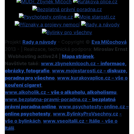
Projekt
Rady a návody
- Copyright ©
Eva Mlčochová
2013 - | Realizace, technická podpora:
Miroslav Ernst
|
Webhosting active24 |
Mapa stránek
.
Navštivte také:
www.zbynekmlcoch.cz -
informace,
obrázky, fotografie
,
www.mojestarosti.cz –
diskuze,
poradna pro všechno
,
www.kurakovaplice.cz – vše o
kouření cigaret
,
www.alkoholik.cz -
vše o alkoholu, alkoholismu
,
www.bezplatna-pravni-poradna.cz -
bezplatná
právní poradna online
,
www.psychotesty-online.cz –
online psychotesty
,
www.BylinkyProVsechny.cz
-
vše o bylinkách
,
www.vseoitalii.cz - Itálie - vše o
Itálii
.