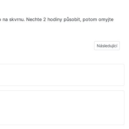
ho na skvrnu. Nechte 2 hodiny působit, potom omyjte
Další článek: Žlut
Následující