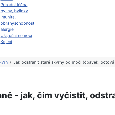
Přírodní léčba,
byliny, bylinky
Imunita,
obranyschopnost,
alergie
Uši, ušní nemoci
Kojení
kvrn
Jak odstranit staré skvrny od moči (čpavek, octová
ně - jak, čím vyčistit, odstr