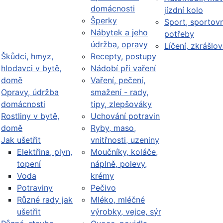
domácnosti
jízdní kolo
Šperky
Sport, sportovn
Nábytek a jeho
potřeby
údržba, opravy
Líčení, zkrášlov
Škůdci, hmyz,
Recepty, postupy
hlodavci v bytě,
Nádobí při vaření
domě
Vaření, pečení,
Opravy, údržba
smažení - rady,
domácnosti
tipy, zlepšováky
Rostliny v bytě,
Uchování potravin
domě
Ryby, maso,
Jak ušetřit
vnitřnosti, uzeniny
Elektřina, plyn,
Moučníky, koláče,
topení
náplně, polevy,
Voda
krémy
Potraviny
Pečivo
Různé rady jak
Mléko, mléčné
ušetřit
výrobky, vejce, sýr