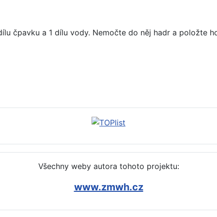
dílu čpavku a 1 dílu vody. Nemočte do něj hadr a položte 
 vyčistit, odstranit (vinný kámen, peroxid)
Všechny weby autora tohoto projektu:
www.zmwh.cz