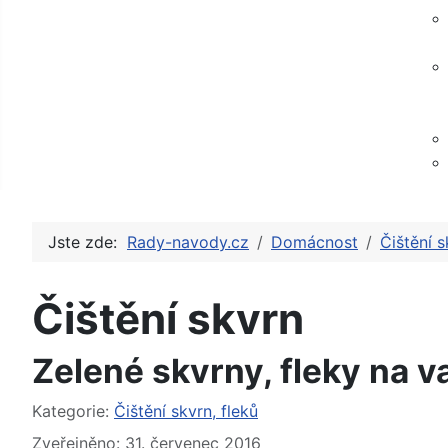
Jste zde:
Rady-navody.cz
Domácnost
Čištění s
Čištění skvrn
Zelené skvrny, fleky na va
Základní údaje
Kategorie:
Čištění skvrn, fleků
Zveřejněno: 31. červenec 2016