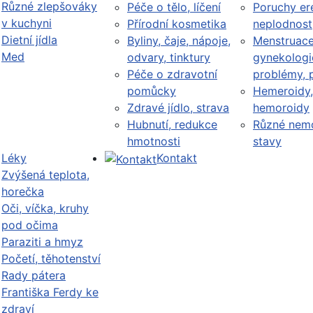
Různé zlepšováky
Péče o tělo, líčení
Poruchy er
v kuchyni
Přírodní kosmetika
neplodnost
Dietní jídla
Byliny, čaje, nápoje,
Menstruace
Med
odvary, tinktury
gynekologi
Péče o zdravotní
problémy, 
pomůcky
Hemeroidy,
Zdravé jídlo, strava
hemoroidy
Hubnutí, redukce
Různé nemo
hmotnosti
stavy
Léky
Kontakt
Zvýšená teplota,
horečka
Oči, víčka, kruhy
pod očima
Paraziti a hmyz
Početí, těhotenství
Rady pátera
Františka Ferdy ke
zdraví