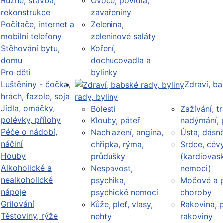
Různé, stavba,
Ovoce, povidla,
rekonstrukce
zavařeniny
Počítače, internet a
Zelenina,
mobilní telefony
zeleninové saláty
Stěhování bytu,
Koření,
domu
dochucovadla a
Pro děti
bylinky
Luštěniny - čočka,
Zdraví, b
hrách, fazole, soja
rady, byliny
Jídla, omáčky,
Bolesti
Zažívání, tr
polévky, přílohy
Klouby, páteř
nadýmání, 
Péče o nádobí,
Nachlazení, angína,
Ústa, dásn
náčiní
chřipka, rýma,
Srdce, cév
Houby
průdušky
(kardiovask
Alkoholické a
Nespavost,
nemoci)
nealkoholické
psychika,
Močové a p
nápoje
psychické nemoci
choroby
Grilování
Kůže, pleť, vlasy,
Rakovina, 
Těstoviny, rýže
nehty
rakoviny