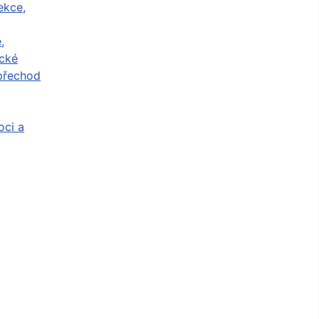
ekce,
,
cké
přechod
ci a