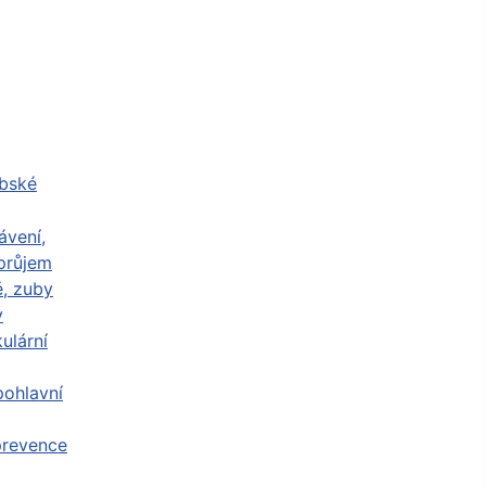
abské
ávení,
průjem
ě, zuby
y
ulární
ohlavní
prevence