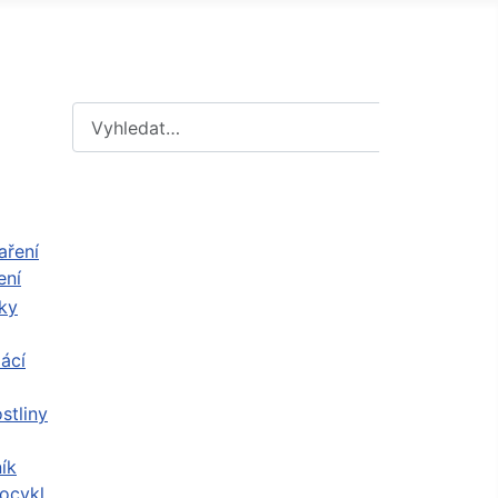
Hledat
Hledat
ení
ácí
stliny
ík
ocykl,