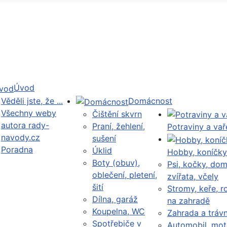
Úvod
Věděli jste, že ...
Domácnost
Všechny weby
Čištění skvrn
autora rady-
Praní, žehlení,
Potraviny a vař
navody.cz
sušení
Poradna
Úklid
Hobby, koníčky
Boty (obuv),
Psi, kočky, dom
oblečení, pletení,
zvířata, včely
šití
Stromy, keře, ro
Dílna, garáž
na zahradě
Koupelna, WC
Zahrada a trávn
Spotřebiče v
Automobil, mot