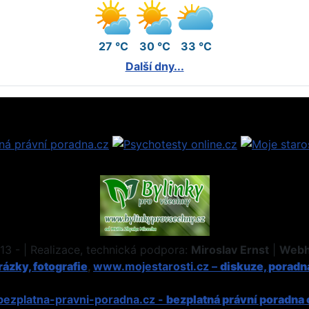
27 °C
30 °C
33 °C
Další dny...
3 - | Realizace, technická podpora:
Miroslav Ernst
|
Webh
ázky, fotografie
,
www.mojestarosti.cz –
diskuze, poradn
ezplatna-pravni-poradna.cz -
bezplatná právní poradna 