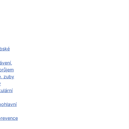
abské
ávení,
průjem
ě, zuby
y
ulární
ohlavní
prevence