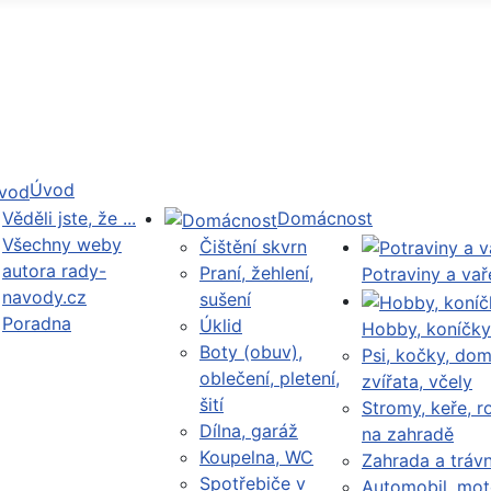
Úvod
Věděli jste, že ...
Domácnost
Všechny weby
Čištění skvrn
autora rady-
Praní, žehlení,
Potraviny a vař
navody.cz
sušení
Poradna
Úklid
Hobby, koníčky
Boty (obuv),
Psi, kočky, dom
oblečení, pletení,
zvířata, včely
šití
Stromy, keře, ro
Dílna, garáž
na zahradě
Koupelna, WC
Zahrada a trávn
Spotřebiče v
Automobil, mot