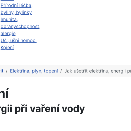
Přírodní léčba,
byliny, bylinky
Imunita,
obranyschopnost,
alergie
Uši, ušní nemoci
Kojení
it
Elektřina, plyn, topení
Jak ušetřit elektřinu, energii 
ní
gii při vaření vody