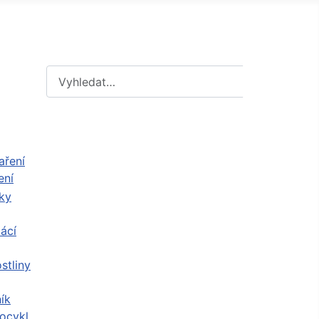
Hledat
Hledat
ení
ácí
stliny
ík
ocykl,