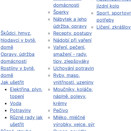
domácnosti
jízdní kolo
Šperky
Sport, sportovn
Nábytek a jeho
potřeby
údržba, opravy
Líčení, zkrášlov
Škůdci, hmyz,
Recepty, postupy
hlodavci v bytě,
Nádobí při vaření
domě
Vaření, pečení,
Opravy, údržba
smažení - rady,
domácnosti
tipy, zlepšováky
Rostliny v bytě,
Uchování potravin
domě
Ryby, maso,
Jak ušetřit
vnitřnosti, uzeniny
Elektřina, plyn,
Moučníky, koláče,
topení
náplně, polevy,
Voda
krémy
Potraviny
Pečivo
Různé rady jak
Mléko, mléčné
ušetřit
výrobky, vejce, sýr