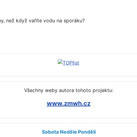
ny, než když vaříte vodu na sporáku?
mobilu, fotoaparátu, tabletu
Všechny weby autora tohoto projektu:
www.zmwh.cz
Sobota
Neděle
Pondělí