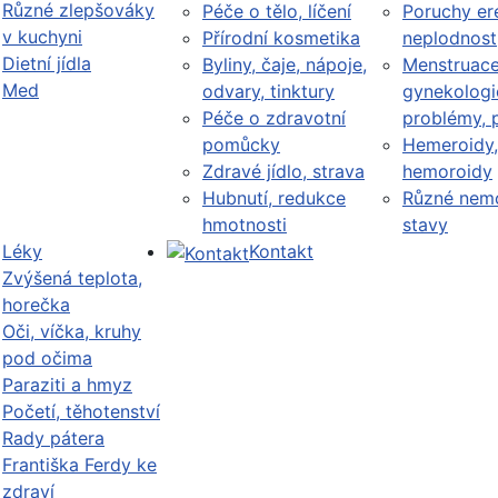
Různé zlepšováky
Péče o tělo, líčení
Poruchy er
v kuchyni
Přírodní kosmetika
neplodnost
Dietní jídla
Byliny, čaje, nápoje,
Menstruace
Med
odvary, tinktury
gynekologi
Péče o zdravotní
problémy, 
pomůcky
Hemeroidy,
Zdravé jídlo, strava
hemoroidy
Hubnutí, redukce
Různé nemo
hmotnosti
stavy
Léky
Kontakt
Zvýšená teplota,
horečka
Oči, víčka, kruhy
pod očima
Paraziti a hmyz
Početí, těhotenství
Rady pátera
Františka Ferdy ke
zdraví