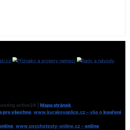
osting active24 |
Mapa stránek
.
a pro všechno
,
www.kurakovaplice.cz – vše o
kouření
online
,
www.psychotesty-online.cz –
online