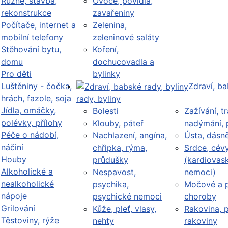
Různé, stavba,
Ovoce, povidla,
rekonstrukce
zavařeniny
Počítače, internet a
Zelenina,
mobilní telefony
zeleninové saláty
Stěhování bytu,
Koření,
domu
dochucovadla a
Pro děti
bylinky
Luštěniny - čočka,
Zdraví, b
hrách, fazole, soja
rady, byliny
Jídla, omáčky,
Bolesti
Zažívání, tr
polévky, přílohy
Klouby, páteř
nadýmání, 
Péče o nádobí,
Nachlazení, angína,
Ústa, dásn
náčiní
chřipka, rýma,
Srdce, cév
Houby
průdušky
(kardiovask
Alkoholické a
Nespavost,
nemoci)
nealkoholické
psychika,
Močové a p
nápoje
psychické nemoci
choroby
Grilování
Kůže, pleť, vlasy,
Rakovina, 
Těstoviny, rýže
nehty
rakoviny