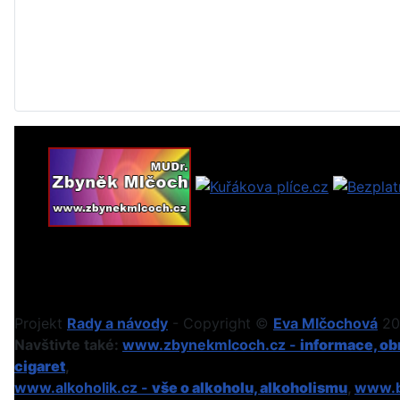
Projekt
Rady a návody
- Copyright ©
Eva Mlčochová
201
Navštivte také:
www.zbynekmlcoch.cz -
informace, obr
cigaret
,
www.alkoholik.cz -
vše o alkoholu, alkoholismu
,
www.b