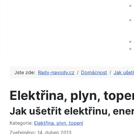
Jste zde:
Rady-navody.cz
Domácnost
Jak ušetř
Elektřina, plyn, tope
Jak ušetřit elektřinu, ener
Základní údaje
Kategorie:
Elektřina, plyn, topení
Zveřejněno: 14. duben 2013