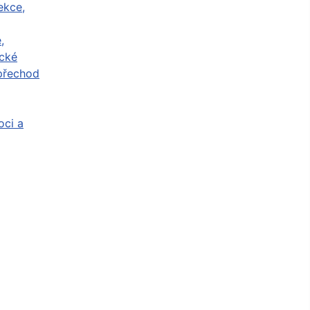
ekce,
,
cké
přechod
ci a