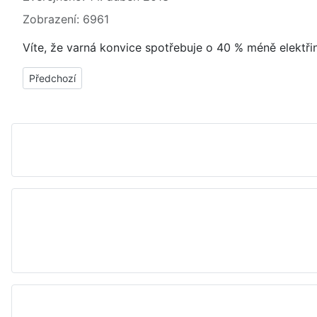
Zobrazení: 6961
Víte, že varná konvice spotřebuje o 40 % méně elektři
Předchozí článek: Jak ušetřit za elektřinu, energii při nabíjení 
Předchozí