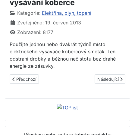
vysávání koberce
Základní údaje
Kategorie:
Elektřina, plyn, topení
Zveřejněno: 19. červen 2013
Zobrazení: 8177
Použijte jednou nebo dvakrát týdně místo
elektrického vysavače kobercový smeták. Ten
odstraní drobky a běžnou nečistotu bez drahé
energie ze zásuvky.
Předchozí článek: Jak ušetřit za elektřinu při mytí nádobí v m
Další článek: Jak u
Předchozí
Následující
Všechny weby autora tohoto projektu: