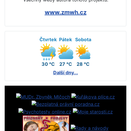
www.zmwh.cz
Čtvrtek
Pátek
Sobota
30 °C
27 °C
28 °C
Další dny...