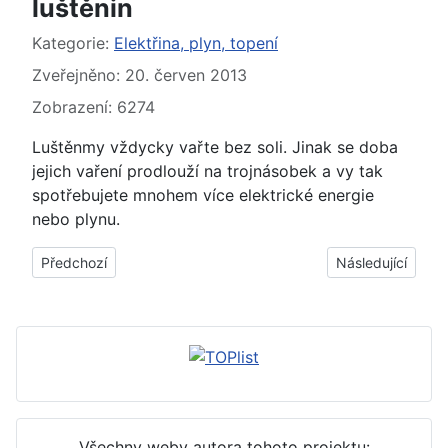
luštěnin
Základní údaje
Kategorie:
Elektřina, plyn, topení
Zveřejněno: 20. červen 2013
Zobrazení: 6274
Luštěnmy vždycky vařte bez soli. Jinak se doba
jejich vaření prodlouží na trojnásobek a vy tak
spotřebujete mnohem více elektrické energie
nebo plynu.
Předchozí článek: Jak ušetřit za topení - reflexní folie, odvzd
Další článek: Jak
Předchozí
Následující
Všechny weby autora tohoto projektu: