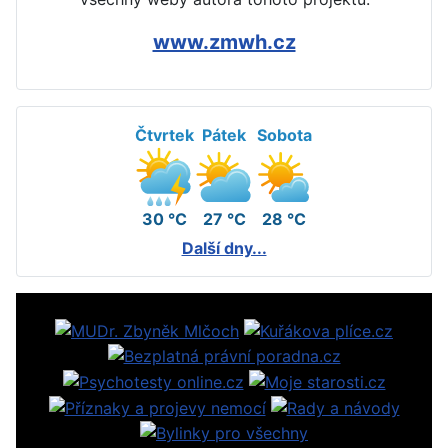
www.zmwh.cz
Čtvrtek
Pátek
Sobota
30 °C
27 °C
28 °C
Další dny...