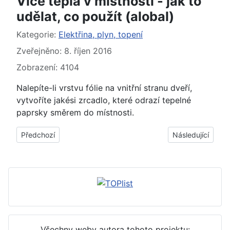
Více tepla v místnosti - jak to
udělat, co použít (alobal)
Základní údaje
Kategorie:
Elektřina, plyn, topení
Zveřejněno: 8. říjen 2016
Zobrazení: 4104
Nalepíte-li vrstvu fólie na vnitřní stranu dveří,
vytvoříte jakési zrcadlo, které odrazí tepelné
paprsky směrem do místnosti.
Předchozí článek: Slupky z brambor - jak využít, použít
Další článek: Více
Předchozí
Následující
Všechny weby autora tohoto projektu: