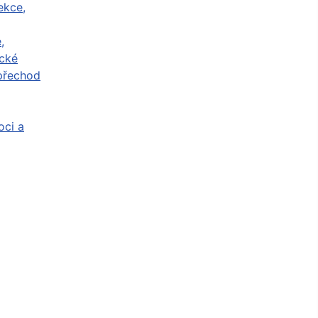
ekce,
,
cké
přechod
ci a