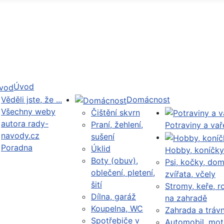
Úvod
Věděli jste, že ...
Domácnost
Všechny weby
Čištění skvrn
autora rady-
Praní, žehlení,
Potraviny a vař
navody.cz
sušení
Poradna
Úklid
Hobby, koníčky
Boty (obuv),
Psi, kočky, dom
oblečení, pletení,
zvířata, včely
šití
Stromy, keře, ro
Dílna, garáž
na zahradě
Koupelna, WC
Zahrada a trávn
Spotřebiče v
Automobil, mot