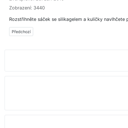
Zobrazení: 3440
Rozstřihněte sáček se silikagelem a kuličky navlhčete 
Předchozí článek: Holící břity tupé, opotřebované - jak, čím naos
Předchozí