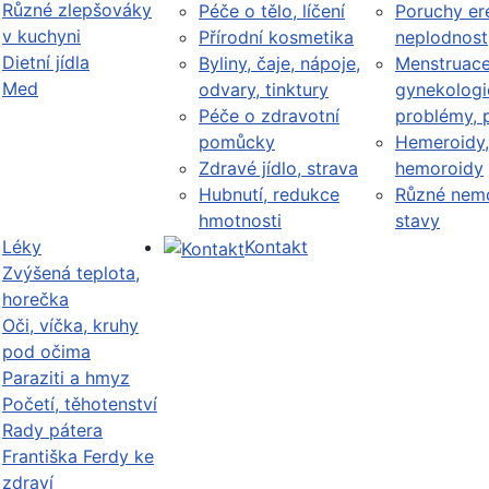
Různé zlepšováky
Péče o tělo, líčení
Poruchy er
v kuchyni
Přírodní kosmetika
neplodnost
Dietní jídla
Byliny, čaje, nápoje,
Menstruace
Med
odvary, tinktury
gynekologi
Péče o zdravotní
problémy, 
pomůcky
Hemeroidy,
Zdravé jídlo, strava
hemoroidy
Hubnutí, redukce
Různé nemo
hmotnosti
stavy
Léky
Kontakt
Zvýšená teplota,
horečka
Oči, víčka, kruhy
pod očima
Paraziti a hmyz
Početí, těhotenství
Rady pátera
Františka Ferdy ke
zdraví