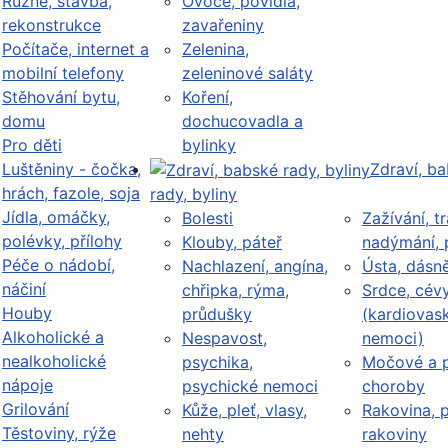
Různé, stavba,
Ovoce, povidla,
rekonstrukce
zavařeniny
Počítače, internet a
Zelenina,
mobilní telefony
zeleninové saláty
Stěhování bytu,
Koření,
domu
dochucovadla a
Pro děti
bylinky
Luštěniny - čočka,
Zdraví, b
hrách, fazole, soja
rady, byliny
Jídla, omáčky,
Bolesti
Zažívání, tr
polévky, přílohy
Klouby, páteř
nadýmání, 
Péče o nádobí,
Nachlazení, angína,
Ústa, dásn
náčiní
chřipka, rýma,
Srdce, cév
Houby
průdušky
(kardiovask
Alkoholické a
Nespavost,
nemoci)
nealkoholické
psychika,
Močové a p
nápoje
psychické nemoci
choroby
Grilování
Kůže, pleť, vlasy,
Rakovina, 
Těstoviny, rýže
nehty
rakoviny