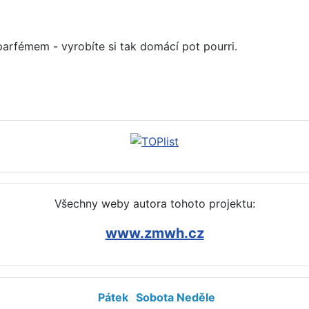
parfémem - vyrobíte si tak domácí pot pourri.
třit (rifle)
Všechny weby autora tohoto projektu:
www.zmwh.cz
Pátek
Sobota
Neděle