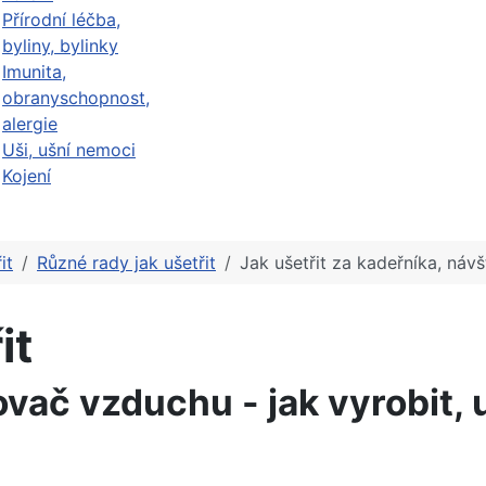
Přírodní léčba,
byliny, bylinky
Imunita,
obranyschopnost,
alergie
Uši, ušní nemoci
Kojení
it
Různé rady jak ušetřit
Jak ušetřit za kadeřníka, náv
it
vač vzduchu - jak vyrobit, u