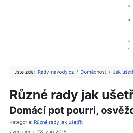
Jste zde:
Rady-navody.cz
Domácnost
Jak ušetř
Různé rady jak ušetř
Domácí pot pourri, osvěžo
Základní údaje
Kategorie:
Různé rady jak ušetřit
Zveřejněno: 28. září 2016