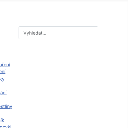
Hledat
Hledat
ení
ácí
stliny
ík
ocykl,