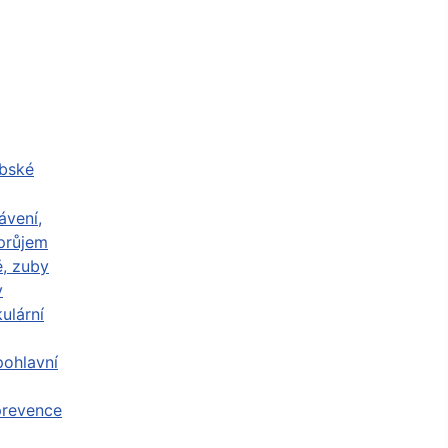
abské
ávení,
průjem
ě, zuby
y
ulární
ohlavní
prevence