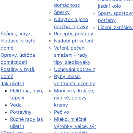
domácnosti
jízdní kolo
Šperky
Sport, sportovn
Nábytek a jeho
potřeby
údržba, opravy
Líčení, zkrášlov
Škůdci, hmyz,
Recepty, postupy
hlodavci v bytě,
Nádobí při vaření
domě
Vaření, pečení,
Opravy, údržba
smažení - rady,
domácnosti
tipy, zlepšováky
Rostliny v bytě,
Uchování potravin
domě
Ryby, maso,
Jak ušetřit
vnitřnosti, uzeniny
Elektřina, plyn,
Moučníky, koláče,
topení
náplně, polevy,
Voda
krémy
Potraviny
Pečivo
Různé rady jak
Mléko, mléčné
ušetřit
výrobky, vejce, sýr