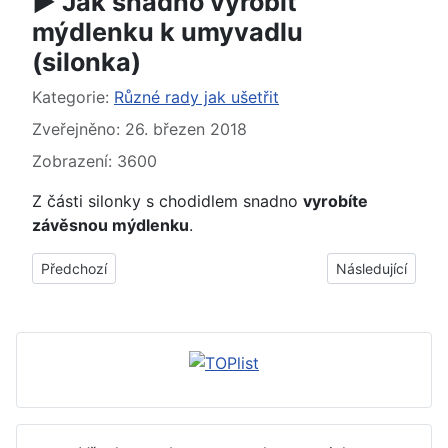
► Jak snadno vyrobit
mýdlenku k umyvadlu
(silonka)
Základní údaje
Kategorie:
Různé rady jak ušetřit
Zveřejněno: 26. březen 2018
Zobrazení: 3600
Z části silonky s chodidlem snadno
vyrobíte
závěsnou mýdlenku
.
Předchozí článek: ► Jak využít papírové obaly od vajíček (pěs
Další článek: ► 
Předchozí
Následující