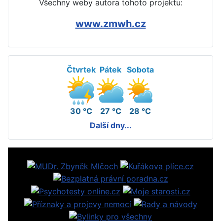
Všechny weby autora tohoto projektu:
www.zmwh.cz
Čtvrtek
Pátek
Sobota
30 °C
27 °C
28 °C
Další dny...