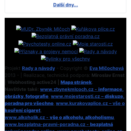
Další dny...
Projekt
Rady a návody
- Copyright ©
Eva Mlčochová
2013 - | Realizace, technická podpora:
Miroslav Ernst
|
Webhosting active24 |
Mapa stránek
.
Navštivte také:
www.zbynekmlcoch.cz -
informace,
obrázky, fotografie
,
www.mojestarosti.cz –
diskuze,
poradna pro všechno
,
www.kurakovaplice.cz – vše o
kouření cigaret
,
www.alkoholik.cz -
vše o alkoholu, alkoholismu
,
www.bezplatna-pravni-poradna.cz -
bezplatná