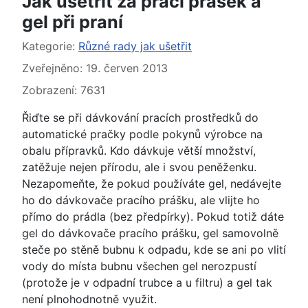
Jak ušetřit za prací prášek a
gel při praní
Základní údaje
Kategorie:
Různé rady jak ušetřit
Zveřejněno: 19. červen 2013
Zobrazení: 7631
Řiďte se při dávkování pracích prostředků do
automatické pračky podle pokynů výrobce na
obalu přípravků. Kdo dávkuje větší množství,
zatěžuje nejen přírodu, ale i svou peněženku.
Nezapomeňte, že pokud používáte gel, nedávejte
ho do dávkovače pracího prášku, ale vlijte ho
přímo do prádla (bez předpírky). Pokud totiž dáte
gel do dávkovače pracího prášku, gel samovolně
steče po stěně bubnu k odpadu, kde se ani po vlití
vody do místa bubnu všechen gel nerozpustí
(protože je v odpadní trubce a u filtru) a gel tak
není plnohodnotně využit.