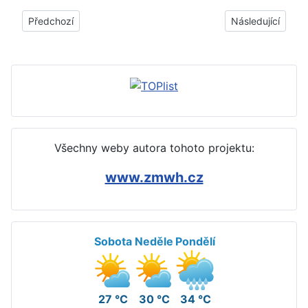
Předchozí článek: Jak ušetřit za toner, cartridge, inkoust při t
Další článek: Jak
Předchozí
Následující
Všechny weby autora tohoto projektu:
www.zmwh.cz
Sobota
Neděle
Pondělí
27 °C
30 °C
34 °C