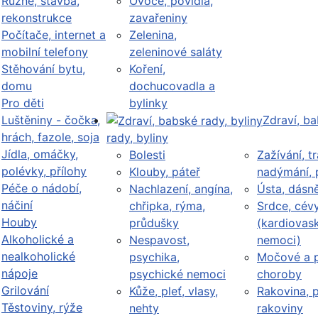
Různé, stavba,
Ovoce, povidla,
rekonstrukce
zavařeniny
Počítače, internet a
Zelenina,
mobilní telefony
zeleninové saláty
Stěhování bytu,
Koření,
domu
dochucovadla a
Pro děti
bylinky
Luštěniny - čočka,
Zdraví, b
hrách, fazole, soja
rady, byliny
Jídla, omáčky,
Bolesti
Zažívání, tr
polévky, přílohy
Klouby, páteř
nadýmání, 
Péče o nádobí,
Nachlazení, angína,
Ústa, dásn
náčiní
chřipka, rýma,
Srdce, cév
Houby
průdušky
(kardiovask
Alkoholické a
Nespavost,
nemoci)
nealkoholické
psychika,
Močové a p
nápoje
psychické nemoci
choroby
Grilování
Kůže, pleť, vlasy,
Rakovina, 
Těstoviny, rýže
nehty
rakoviny