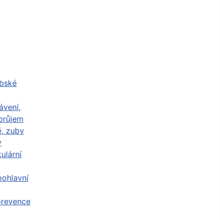
abské
ávení,
průjem
ě, zuby
y
ulární
ohlavní
prevence