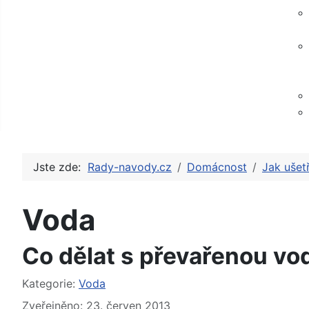
Jste zde:
Rady-navody.cz
Domácnost
Jak ušetř
Voda
Co dělat s převařenou vo
Základní údaje
Kategorie:
Voda
Zveřejněno: 23. červen 2013