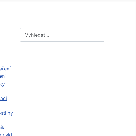
Hledat
Hledat
ení
ácí
stliny
ík
ocykl,