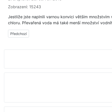
Zobrazení: 15243
Jestliže jste naplnili varnou konvici větším množstvím 
chloru. Převařená voda má také menší množství vodníh
Předchozí článek: Jak ušetřti peníze za vodu díky používání
Předchozí