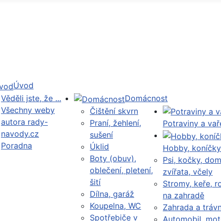
Úvod
Věděli jste, že ...
Domácnost
Všechny weby
Čištění skvrn
autora rady-
Praní, žehlení,
Potraviny a vař
navody.cz
sušení
Poradna
Úklid
Hobby, koníčky
Boty (obuv),
Psi, kočky, dom
oblečení, pletení,
zvířata, včely
šití
Stromy, keře, ro
Dílna, garáž
na zahradě
Koupelna, WC
Zahrada a trávn
Spotřebiče v
Automobil, mot