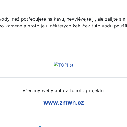
vody, než potřebujete na kávu, nevylévejte ji, ale zalijte s
o kamene a proto je u některých žehliček tuto vodu použít
 myčky na nádobí - spotřeba vody
Všechny weby autora tohoto projektu:
www.zmwh.cz