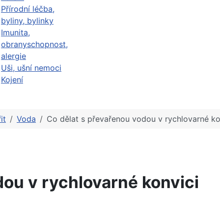
Přírodní léčba,
byliny, bylinky
Imunita,
obranyschopnost,
alergie
Uši, ušní nemoci
Kojení
it
Voda
Co dělat s převařenou vodou v rychlovarné ko
dou v rychlovarné konvici