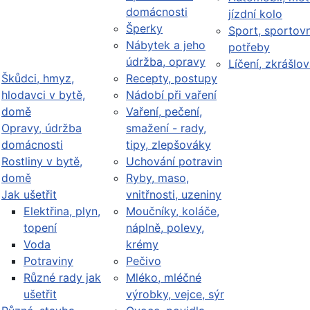
domácnosti
jízdní kolo
Šperky
Sport, sportovn
Nábytek a jeho
potřeby
údržba, opravy
Líčení, zkrášlov
Škůdci, hmyz,
Recepty, postupy
hlodavci v bytě,
Nádobí při vaření
domě
Vaření, pečení,
Opravy, údržba
smažení - rady,
domácnosti
tipy, zlepšováky
Rostliny v bytě,
Uchování potravin
domě
Ryby, maso,
Jak ušetřit
vnitřnosti, uzeniny
Elektřina, plyn,
Moučníky, koláče,
topení
náplně, polevy,
Voda
krémy
Potraviny
Pečivo
Různé rady jak
Mléko, mléčné
ušetřit
výrobky, vejce, sýr