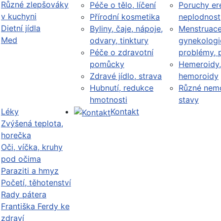
Různé zlepšováky
Péče o tělo, líčení
Poruchy er
v kuchyni
Přírodní kosmetika
neplodnost
Dietní jídla
Byliny, čaje, nápoje,
Menstruace
Med
odvary, tinktury
gynekologi
Péče o zdravotní
problémy, 
pomůcky
Hemeroidy,
Zdravé jídlo, strava
hemoroidy
Hubnutí, redukce
Různé nemo
hmotnosti
stavy
Léky
Kontakt
Zvýšená teplota,
horečka
Oči, víčka, kruhy
pod očima
Paraziti a hmyz
Početí, těhotenství
Rady pátera
Františka Ferdy ke
zdraví