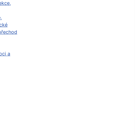
ekce,
,
cké
přechod
ci a