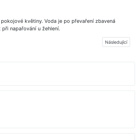
 ní pokojové květiny. Voda je po převaření zbavená
 při napařování u žehlení.
Další článek: Jak
Následující