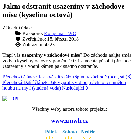
Jakm odstranit usazeniny v záchodové
míse (kyselina octová)
Základní údaje
Kategorie:
Koupelna a WC
Zveřejněno: 15. březen 2018
Zobrazení: 4223
Trápí vás
usazeniny v záchodové míse
? Do záchodu nalijte směs
vody a kyseliny octové v poměru 10 : 1 a nechte působit přes noc.
Usazeniny a vodní kámen pak snadno odstraníte.
Předchozí článek: Jak vyčistit zašlou špínu v záchodě (ocet, sůl)
Předchozí
Další článek: Jak vyprat ztvrdlou, páchnoucí umělou
houbu na mytí (studená voda)
Následující
Všechny weby autora tohoto projektu:
www.zmwh.cz
Pátek
Sobota
Neděle