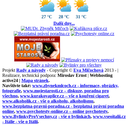
27 °C
28 °C
31 °C
Další dny...
Projekt
Rady a návody
- Copyright ©
Eva Mlčochová
2013 - |
Realizace, technická podpora:
Miroslav Ernst
|
Webhosting
active24 |
Mapa stránek
.
Navštivte také:
www.zbynekmlcoch.cz -
informace, obrázky,
fotografie
,
www.mojestarosti.cz –
diskuze, poradna pro
všechno
,
www.kurakovaplice.cz – vše o
kouření cigaret
,
www.alkoholik.cz -
vše o alkoholu, alkoholismu
,
www.bezplatna-pravni-poradna.cz -
bezplatná právní poradna
online
,
www.psychotesty-online.cz –
online psychotesty
,
www.BylinkyProVsechny.cz
- vše o bylinkách
,
www.vseoitalii.cz
- Itálie - vše o Itálii
.