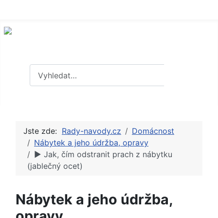
Hledat
Hledat
Jste zde:
Rady-navody.cz
Domácnost
Nábytek a jeho údržba, opravy
► Jak, čím odstranit prach z nábytku
(jablečný ocet)
Nábytek a jeho údržba,
opravy