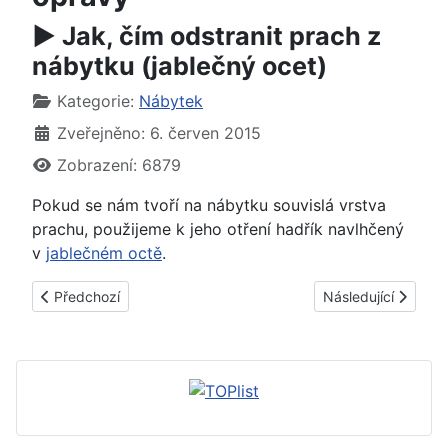
► Jak, čím odstranit prach z
nábytku (jablečný ocet)
Základní údaje
Kategorie:
Nábytek
Zveřejněno: 6. červen 2015
Zobrazení: 6879
Pokud se nám tvoří na nábytku souvislá vrstva
prachu, použijeme k jeho otření hadřík navlhčený
v
jablečném octě
.
Předchozí článek: Jak vyčistit ratanový nábytek - tipy, rady, 
Další článek: Jak,
Předchozí
Následující