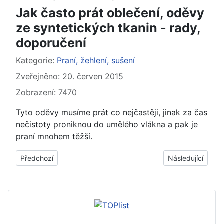
Jak často prát oblečení, oděvy
ze syntetických tkanin - rady,
doporučení
Základní údaje
Kategorie:
Praní, žehlení, sušení
Zveřejněno: 20. červen 2015
Zobrazení: 7470
Tyto oděvy musíme prát co nejčastěji, jinak za čas
nečistoty proniknou do umělého vlákna a pak je
praní mnohem těžší.
Předchozí článek: Jak, čím zamezit, zabránit pouštění barvy 
Další článek: Jak
Předchozí
Následující