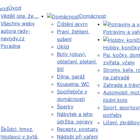
Úvod
Věděli jste, že ...
Domácnost
Všechny weby
Čištění skvrn
autora rady-
Praní, žehlení,
Potraviny a vař
navody.cz
sušení
Poradna
Úklid
Hobby, koníčky
Boty (obuv),
Psi, kočky, dom
oblečení, pletení,
zvířata, včely
šití
Stromy, keře, ro
Dílna, garáž
na zahradě
Koupelna, WC
Zahrada a trávn
Spotřebiče v
Automobil, mot
domácnosti
jízdní kolo
Šperky
Sport, sportovn
Nábytek a jeho
potřeby
údržba, opravy
Líčení, zkrášlov
Škůdci, hmyz,
Recepty, postupy
hlodavci v bytě,
Nádobí při vaření