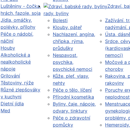
Luštěniny - čočka,
Zdraví, b
hrách, fazole, soja
rady, byliny
Jídla, omáčky,
Bolesti
Zažívání, tr
polévky, přílohy
Klouby, páteř
nadýmání, 
Péče o nádobí,
Nachlazení, angína,
Ústa, dásn
náčiní
chřipka, rýma,
Srdce, cév
Houby
průdušky
(kardiovask
Alkoholické a
Nespavost,
nemoci)
nealkoholické
psychika,
Močové a p
nápoje
psychické nemoci
choroby
Grilování
Kůže, pleť, vlasy,
Rakovina, 
Těstoviny, rýže
nehty
rakoviny
Různé zlepšováky
Péče o tělo, líčení
Poruchy er
v kuchyni
Přírodní kosmetika
neplodnost
Dietní jídla
Byliny, čaje, nápoje,
Menstruace
Med
odvary, tinktury
gynekologi
Péče o zdravotní
problémy, 
pomůcky
Hemeroidy,