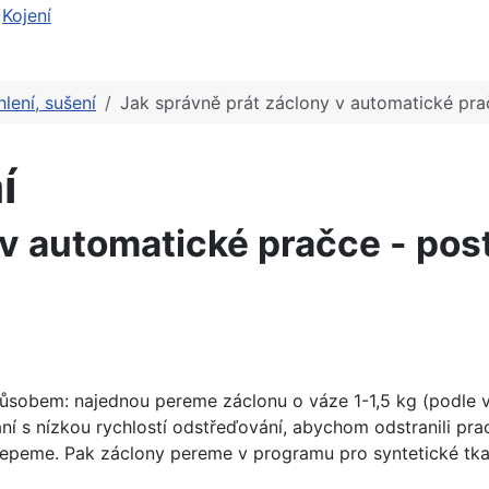
Kojení
hlení, sušení
Jak správně prát záclony v automatické pra
í
 v automatické pračce - pos
obem: najednou pereme záclonu o váze 1-1,5 kg (podle veli
ní s nízkou rychlostí odstřeďování, abychom odstranili 
epeme. Pak záclony pereme v programu pro syntetické tka