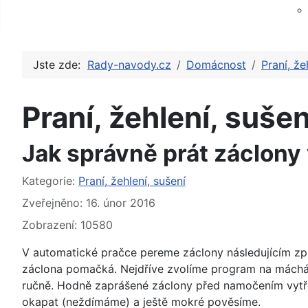
Jste zde:
Rady-navody.cz
Domácnost
Praní, že
Praní, žehlení, sušen
Jak správně prát záclony
Základní údaje
Kategorie:
Praní, žehlení, sušení
Zveřejněno: 16. únor 2016
Zobrazení: 10580
V automatické pračce pereme záclony následujícím způs
záclona pomačká. Nejdříve zvolíme program na máchá
ručně. Hodně zaprášené záclony před namočením vytř
okapat (neždímáme) a ještě mokré pověsíme.