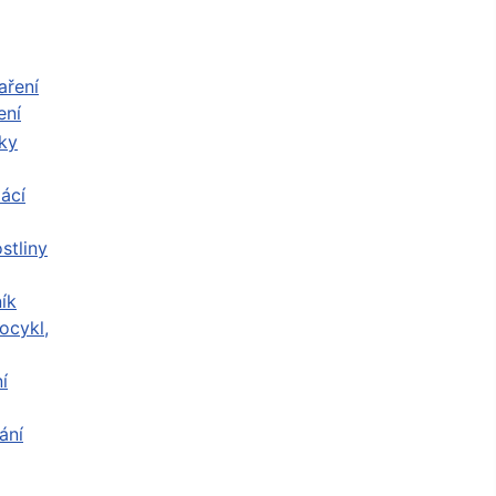
ení
ácí
stliny
ík
ocykl,
í
ání