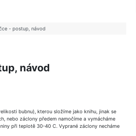
čce - postup, návod
tup, návod
kosti bubnu), kterou složíme jako knihu, jinak se
prach, nebo záclony předem namočíme a vymácháme
niny při teplotě 30-40 C. Vyprané záclony necháme