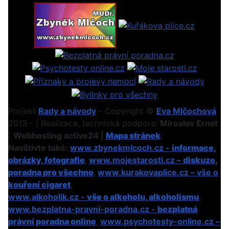
Projekt
Rady a návody
- Copyright ©
Eva Mlčochová
2013 - | Realizace, technická podpora:
Miroslav Ernst
|
Webhosting active24 |
Mapa stránek
.
Navštivte také:
www.zbynekmlcoch.cz -
informace,
obrázky, fotografie
,
www.mojestarosti.cz –
diskuze,
poradna pro všechno
,
www.kurakovaplice.cz – vše o
kouření cigaret
,
www.alkoholik.cz -
vše o alkoholu, alkoholismu
,
www.bezplatna-pravni-poradna.cz -
bezplatná
právní poradna online
,
www.psychotesty-online.cz –