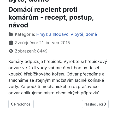
Domácí repelent proti
komárům - recept, postup,
návod
Základní údaje
Kategorie:
Hmyz a hlodavci v bytě, domě
Zveřejněno: 21. červen 2015
Zobrazení: 8449
Komáry odpuzuje hřebíček. Vyrobte si hřebíčkový
odvar: ve 2 dl vody vaříme čtvrt hodiny deset
kousků hřebíčkového koření. Odvar přecedíme a
smícháme se stejným množstvím laciné kolínské
vody. Za použití mechanického rozprašovače
odvar aplikujeme místo chemických přípravků.
Předchozí článek: Jak, čím odpudit komáry v místnosti - tipy, 
Další článek: Jak, 
Předchozí
Následující