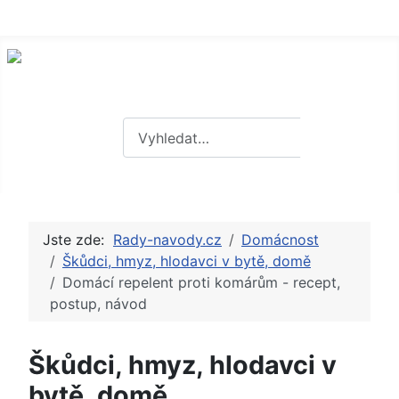
Hledat
Hledat
Jste zde:
Rady-navody.cz
Domácnost
Škůdci, hmyz, hlodavci v bytě, domě
Domácí repelent proti komárům - recept,
postup, návod
Škůdci, hmyz, hlodavci v
bytě, domě