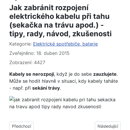
Jak zabránit rozpojení
elektrického kabelu při tahu
(sekačka na trávu apod.) -
tipy, rady, návod, zkušenosti
Základní údaje
Kategorie:
Elektrické spotřebiče, baterie
Zveřejněno: 18. duben 2015
Zobrazení: 4427
Kabely se nerozpojí
, když je do sebe
zauzlujete
.
Může se hodit hlavně v situaci, kdy kabely taháte
- např. při
sekání trávy
.
Předchozí článek: Jak rozpoznat pravé a levé sluchátko, peck
Další článek: Jak
Předchozí
Následující