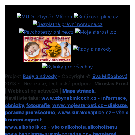
Projekt
Rady a návody
- Copyright ©
Eva Mlčochová
2013 - | Realizace, technická podpora:
Miroslav Ernst
|
Webhosting active24 |
Mapa stránek
.
Navštivte také:
www.zbynekmlcoch.cz -
informace,
obrázky, fotografie
,
www.mojestarosti.cz –
diskuze,
poradna pro všechno
,
www.kurakovaplice.cz – vše o
kouření cigaret
,
www.alkoholik.cz -
vše o alkoholu, alkoholismu
,
www.bezplatna-pravni-poradna.cz -
bezplatná