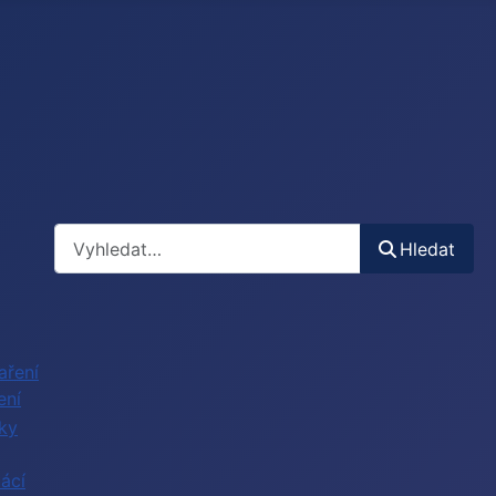
Hledat
Hledat
ení
ácí