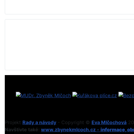
Projekt
Rady a návody
- Copyright ©
Eva Mlčochová
201
Navštivte také:
www.zbynekmlcoch.cz -
informace, obr