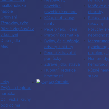
Nespavost,
nemoci)
nealkoholické
psychika,
Močové a p
nápoje
psychické nemoci
choroby
Grilování
Kůže, pleť, vlasy,
Rakovina, 
Těstoviny, rýže
nehty
rakoviny
Různé zlepšováky
Péče o tělo, líčení
Poruchy er
v kuchyni
Přírodní kosmetika
neplodnost
Dietní jídla
Byliny, čaje, nápoje,
Menstruace
Med
odvary, tinktury
gynekologi
Péče o zdravotní
problémy, 
pomůcky
Hemeroidy,
Zdravé jídlo, strava
hemoroidy
Hubnutí, redukce
Různé nemo
hmotnosti
stavy
Léky
Kontakt
Zvýšená teplota,
horečka
Oči, víčka, kruhy
pod očima