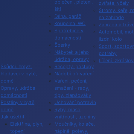
oblečení, pletení,
zvířata, včely
šití
Stromy, keře, ro
Dílna, garáž
na zahradě
Koupelna, WC
Zahrada a trávn
Spotřebiče v
Automobil, mot
domácnosti
jízdní kolo
Šperky
Sport, sportovn
Nábytek a jeho
potřeby
údržba, opravy
Líčení, zkrášlov
Škůdci, hmyz,
Recepty, postupy
hlodavci v bytě,
Nádobí při vaření
domě
Vaření, pečení,
Opravy, údržba
smažení - rady,
domácnosti
tipy, zlepšováky
Rostliny v bytě,
Uchování potravin
domě
Ryby, maso,
Jak ušetřit
vnitřnosti, uzeniny
Elektřina, plyn,
Moučníky, koláče,
topení
náplně, polevy,