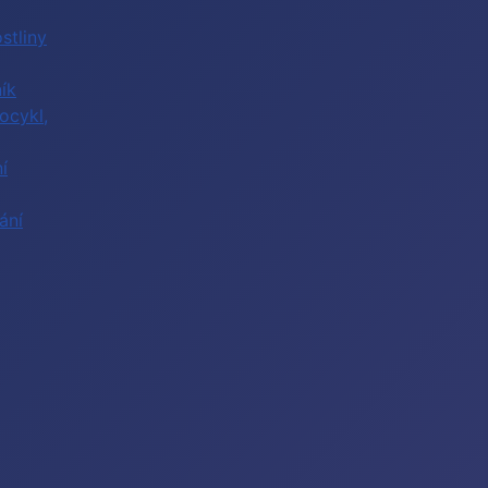
stliny
ík
ocykl,
í
ání