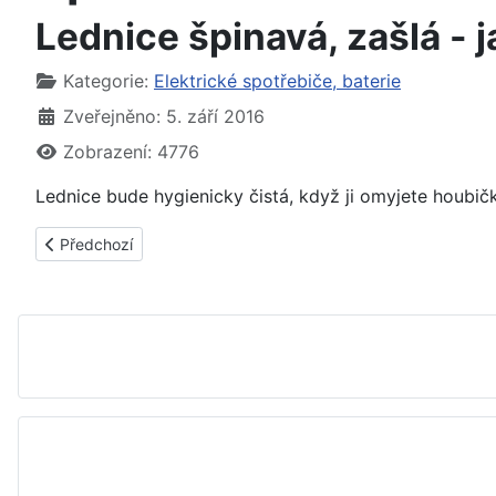
Lednice špinavá, zašlá - j
Základní údaje
Kategorie:
Elektrické spotřebiče, baterie
Zveřejněno: 5. září 2016
Zobrazení: 4776
Lednice bude hygienicky čistá, když ji omyjete houbi
Předchozí článek: Plíseň v lednici, ledničce - jak, čím vyčistit,
Předchozí