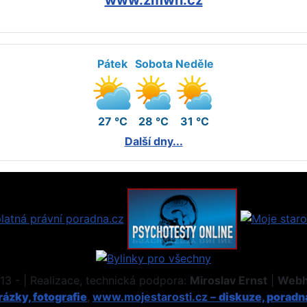
Pátek
Sobota
Neděle
27 °C
28 °C
31 °C
Další dny...
3 - | Realizace, technická podpora:
Miroslav Ernst
|
Webh
ázky, fotografie
,
www.mojestarosti.cz –
diskuze, poradn