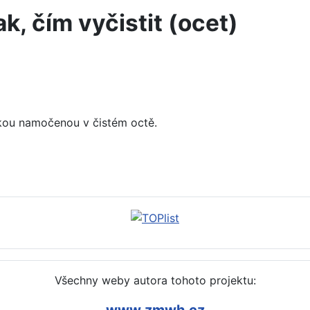
ak, čím vyčistit (ocet)
čkou namočenou v čistém octě.
 odstranit (soda)
Všechny weby autora tohoto projektu:
www.zmwh.cz