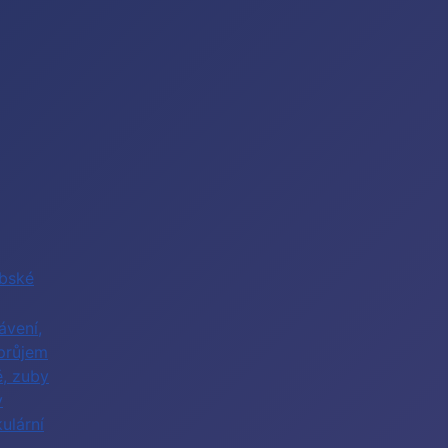
abské
ávení,
průjem
ě, zuby
y
ulární