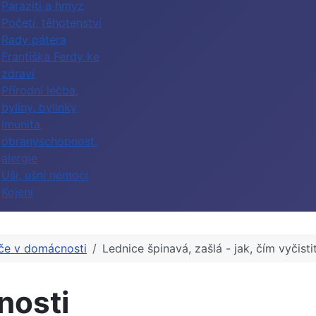
Paraziti a hmyz
Početí, těhotenství
Rady pátera
Františka Ferdy ke
zdraví
Přírodní léčba,
byliny, bylinky
Imunita,
obranyschopnost,
alergie
Uši, ušní nemoci
Kojení
če v domácnosti
Lednice špinavá, zašlá - jak, čím vyčisti
nosti