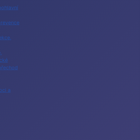
ohlavní
prevence
ekce,
,
cké
přechod
ci a