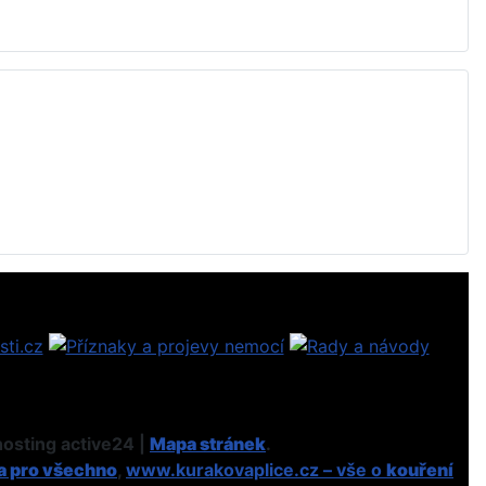
osting active24 |
Mapa stránek
.
a pro všechno
,
www.kurakovaplice.cz – vše o
kouření