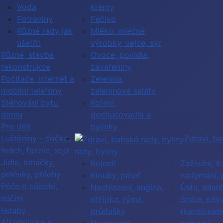
Voda
krémy
Potraviny
Pečivo
Různé rady jak
Mléko, mléčné
ušetřit
výrobky, vejce, sýr
Různé, stavba,
Ovoce, povidla,
rekonstrukce
zavařeniny
Počítače, internet a
Zelenina,
mobilní telefony
zeleninové saláty
Stěhování bytu,
Koření,
domu
dochucovadla a
Pro děti
bylinky
Luštěniny - čočka,
Zdraví, b
hrách, fazole, soja
rady, byliny
Jídla, omáčky,
Bolesti
Zažívání, tr
polévky, přílohy
Klouby, páteř
nadýmání, 
Péče o nádobí,
Nachlazení, angína,
Ústa, dásn
náčiní
chřipka, rýma,
Srdce, cév
Houby
průdušky
(kardiovask
Alkoholické a