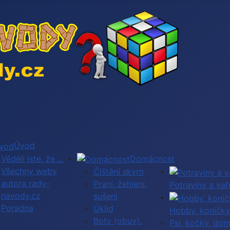
Úvod
Věděli jste, že ...
Domácnost
Všechny weby
Čištění skvrn
autora rady-
Praní, žehlení,
Potraviny a vař
navody.cz
sušení
Poradna
Úklid
Hobby, koníčky
Boty (obuv),
Psi, kočky, dom