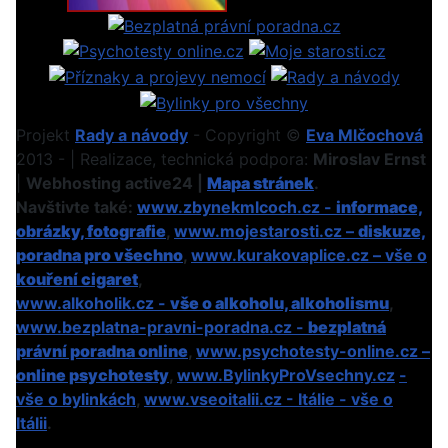
Projekt
Rady a návody
- Copyright ©
Eva Mlčochová
2013 - | Realizace, technická podpora:
Miroslav Ernst
|
Webhosting active24 |
Mapa stránek
.
Navštivte také:
www.zbynekmlcoch.cz -
informace,
obrázky, fotografie
,
www.mojestarosti.cz –
diskuze,
poradna pro všechno
,
www.kurakovaplice.cz – vše o
kouření cigaret
,
www.alkoholik.cz -
vše o alkoholu, alkoholismu
,
www.bezplatna-pravni-poradna.cz -
bezplatná
právní poradna online
,
www.psychotesty-online.cz –
online psychotesty
,
www.BylinkyProVsechny.cz
-
vše o bylinkách
,
www.vseoitalii.cz - Itálie - vše o
Itálii
.