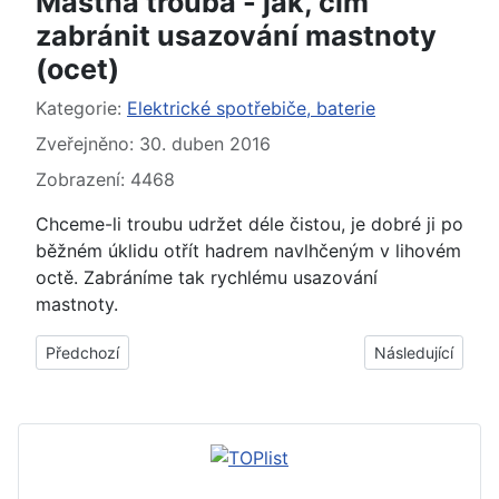
Mastná trouba - jak, čím
zabránit usazování mastnoty
(ocet)
Základní údaje
Kategorie:
Elektrické spotřebiče, baterie
Zveřejněno: 30. duben 2016
Zobrazení: 4468
Chceme-li troubu udržet déle čistou, je dobré ji po
běžném úklidu otřít hadrem navlhčeným v lihovém
octě. Zabráníme tak rychlému usazování
mastnoty.
Předchozí článek: Trouba špinavá, mastná - jak, čím vyčistit,
Další článek: Mik
Předchozí
Následující