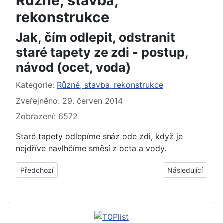
Různé, stavba,
rekonstrukce
Jak, čím odlepit, odstranit
staré tapety ze zdi - postup,
návod (ocet, voda)
Základní údaje
Kategorie:
Různé, stavba, rekonstrukce
Zveřejněno: 29. červen 2014
Zobrazení: 6572
Staré tapety odlepíme snáz ode zdi, když je
nejdříve navlhčíme směsí z octa a vody.
Předchozí článek: Jak to udělat, aby byla nit na šití pevnější 
Další článek: Jak
Předchozí
Následující