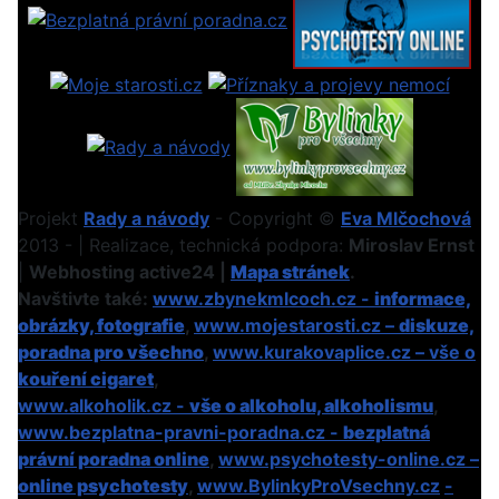
Projekt
Rady a návody
- Copyright ©
Eva Mlčochová
2013 - | Realizace, technická podpora:
Miroslav Ernst
|
Webhosting active24 |
Mapa stránek
.
Navštivte také:
www.zbynekmlcoch.cz -
informace,
obrázky, fotografie
,
www.mojestarosti.cz –
diskuze,
poradna pro všechno
,
www.kurakovaplice.cz – vše o
kouření cigaret
,
www.alkoholik.cz -
vše o alkoholu, alkoholismu
,
www.bezplatna-pravni-poradna.cz -
bezplatná
právní poradna online
,
www.psychotesty-online.cz –
online psychotesty
,
www.BylinkyProVsechny.cz
-