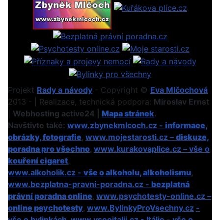
Projekt
Rady a návody
- Copyright ©
Eva Mlčochová
2013 - | Realizace, technická podpora:
Miroslav Ernst
|
Webhosting active24 |
Mapa stránek
.
Navštivte také:
www.zbynekmlcoch.cz -
informace,
obrázky, fotografie
,
www.mojestarosti.cz –
diskuze,
poradna pro všechno
,
www.kurakovaplice.cz – vše o
kouření cigaret
,
www.alkoholik.cz -
vše o alkoholu, alkoholismu
,
www.bezplatna-pravni-poradna.cz -
bezplatná
právní poradna online
,
www.psychotesty-online.cz –
online psychotesty
,
www.BylinkyProVsechny.cz
-
vše o bylinkách
,
www.vseoitalii.cz - Itálie - vše o