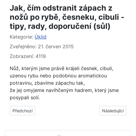
Jak, čím odstranit zápach z
nožů po rybě, česneku, cibuli -
tipy, rady, doporučení (sůl)
Základní údaje
Kategorie:
Úklid
Zveřejněno: 21. červen 2015
Zobrazení: 4119
Nůž, kterým jsme právě krájeli česnek, cibuli,
uzenou rybu nebo podobnou aromatickou
potravinu, zbavíme zápachu tak,
že jej omyjeme navlhčeným hadrem, který jsme
posypali solí.
Předchozí článek: Jak skladovat, ukládat cestovní kufr, aby ne
Další článek: Jak
Předchozí
Následující