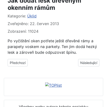
Jak dodat lesk dřevěným
okenním rámům
Základní údaje
Kategorie:
Úklid
Zveřejněno: 22. červen 2013
Zobrazení: 11024
Po vyčištění oken potřete ještě dřevěné rámy a
parapety voskem na parkety. Ten jim dodá hezký
lesk a zároveň bude odpuzovat špínu.
Předchozí článek: Jak se zbavit pachu ze připáleného mléka
Další článek: Co
Předchozí
Následující
Všechny weby autora tohoto projektu: