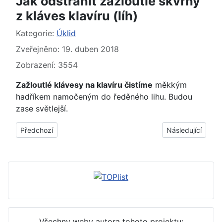
Jak odstranit zažloutlé skvrny
z kláves klavíru (líh)
Základní údaje
Kategorie:
Úklid
Zveřejněno: 19. duben 2018
Zobrazení: 3554
Zažloutlé klávesy na klavíru čistíme
měkkým
hadříkem namočeným do ředěného lihu. Budou
zase světlejší.
Předchozí článek: Jak vyčistit zažloutlé klávesy klavíru (zubní
Další článek: Jak
Předchozí
Následující
Všechny weby autora tohoto projektu: