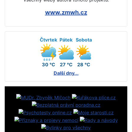
www.zmwh.cz
Čtvrtek
Pátek
Sobota
30 °C
27 °C
28 °C
Další dny...