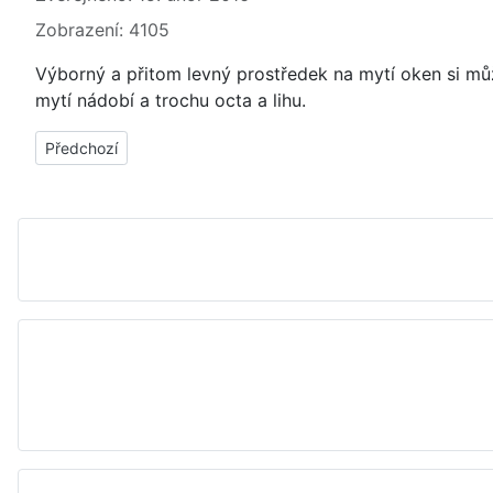
Zobrazení: 4105
Výborný a přitom levný prostředek na mytí oken si mů
mytí nádobí a trochu octa a lihu.
Předchozí článek: Jak vyčistit okna pomocí vanilkového pudin
Předchozí