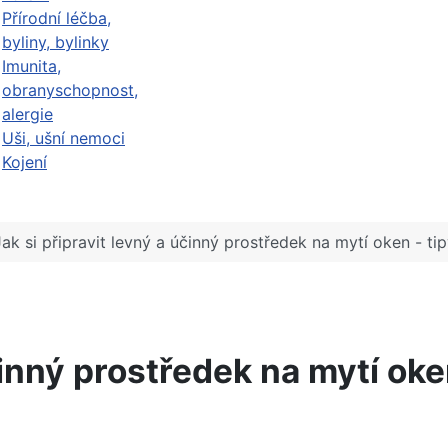
Přírodní léčba,
byliny, bylinky
Imunita,
obranyschopnost,
alergie
Uši, ušní nemoci
Kojení
Jak si připravit levný a účinný prostředek na mytí oken - ti
činný prostředek na mytí oke