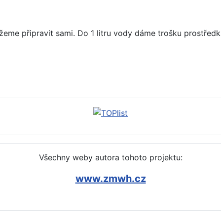
žeme připravit sami. Do 1 litru vody dáme trošku prostředk
kového prášku - tipy, rady, doporučení
Všechny weby autora tohoto projektu:
www.zmwh.cz