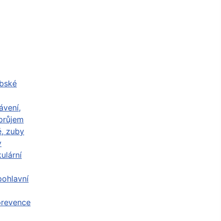
abské
ávení,
průjem
ě, zuby
y
ulární
ohlavní
prevence