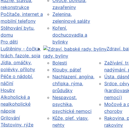
Různé, stavba,
Ovoce, povidla,
rekonstrukce
zavařeniny
Počítače, internet a
Zelenina,
mobilní telefony
zeleninové saláty
Stěhování bytu,
Koření,
domu
dochucovadla a
Pro děti
bylinky
Luštěniny - čočka,
Zdraví, b
hrách, fazole, soja
rady, byliny
Jídla, omáčky,
Bolesti
Zažívání, tr
polévky, přílohy
Klouby, páteř
nadýmání, 
Péče o nádobí,
Nachlazení, angína,
Ústa, dásn
náčiní
chřipka, rýma,
Srdce, cév
Houby
průdušky
(kardiovask
Alkoholické a
Nespavost,
nemoci)
nealkoholické
psychika,
Močové a p
nápoje
psychické nemoci
choroby
Grilování
Kůže, pleť, vlasy,
Rakovina, 
Těstoviny, rýže
nehty
rakoviny