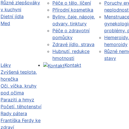
Různé zlepšováky
Péče o tělo, líčení
Poruchy er
v kuchyni
Přírodní kosmetika
neplodnost
Dietní jídla
Byliny, čaje, nápoje,
Menstruace
Med
odvary, tinktury
gynekologi
Péče o zdravotní
problémy, 
pomůcky
Hemeroidy,
Zdravé jídlo, strava
hemoroidy
Hubnutí, redukce
Různé nemo
hmotnosti
stavy
Léky
Kontakt
Zvýšená teplota,
horečka
Oči, víčka, kruhy
pod očima
Paraziti a hmyz
Početí, těhotenství
Rady pátera
Františka Ferdy ke
zdraví