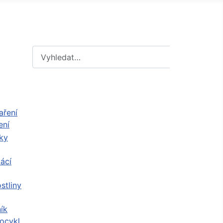
Hledat
Hledat
ení
ácí
stliny
ík
ocykl,