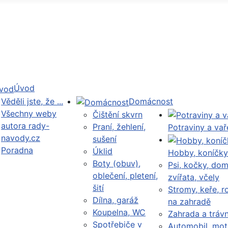
Úvod
Věděli jste, že ...
Domácnost
Všechny weby
Čištění skvrn
autora rady-
Praní, žehlení,
Potraviny a vař
navody.cz
sušení
Poradna
Úklid
Hobby, koníčky
Boty (obuv),
Psi, kočky, dom
oblečení, pletení,
zvířata, včely
šití
Stromy, keře, ro
Dílna, garáž
na zahradě
Koupelna, WC
Zahrada a trávn
Spotřebiče v
Automobil, mot