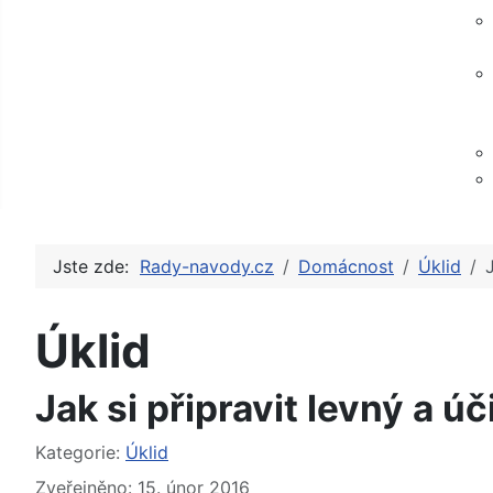
Jste zde:
Rady-navody.cz
Domácnost
Úklid
Úklid
Jak si připravit levný a ú
Základní údaje
Kategorie:
Úklid
Zveřejněno: 15. únor 2016