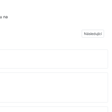
u na
Další článek: Jak
Následující