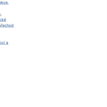
ekce,
,
cké
přechod
ci a