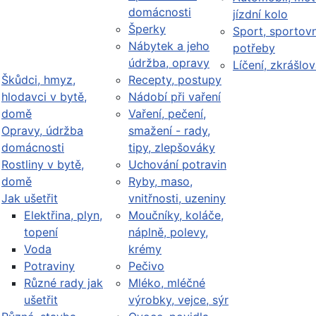
domácnosti
jízdní kolo
Šperky
Sport, sportovn
Nábytek a jeho
potřeby
údržba, opravy
Líčení, zkrášlov
Škůdci, hmyz,
Recepty, postupy
hlodavci v bytě,
Nádobí při vaření
domě
Vaření, pečení,
Opravy, údržba
smažení - rady,
domácnosti
tipy, zlepšováky
Rostliny v bytě,
Uchování potravin
domě
Ryby, maso,
Jak ušetřit
vnitřnosti, uzeniny
Elektřina, plyn,
Moučníky, koláče,
topení
náplně, polevy,
Voda
krémy
Potraviny
Pečivo
Různé rady jak
Mléko, mléčné
ušetřit
výrobky, vejce, sýr