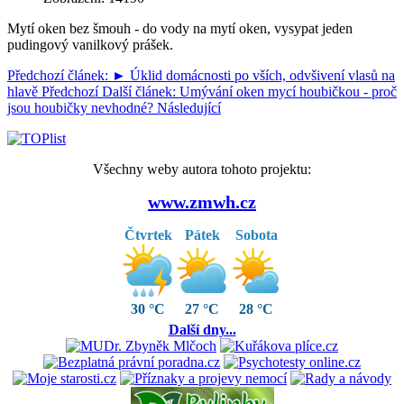
Mytí oken bez šmouh - do vody na mytí oken, vysypat jeden
pudingový vanilkový prášek.
Předchozí článek: ► Úklid domácnosti po vších, odvšivení vlasů na
hlavě
Předchozí
Další článek: Umývání oken mycí houbičkou - proč
jsou houbičky nevhodné?
Následující
Všechny weby autora tohoto projektu:
www.zmwh.cz
Čtvrtek
Pátek
Sobota
30 °C
27 °C
28 °C
Další dny...