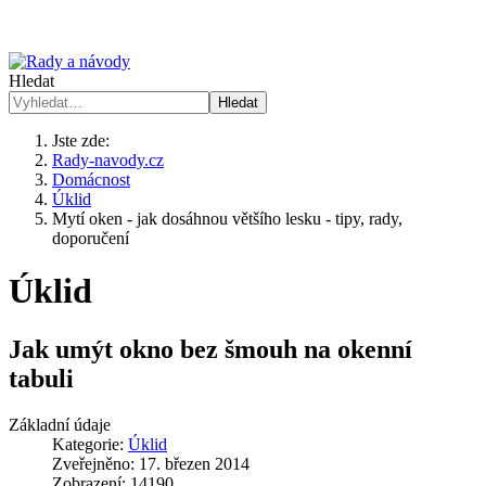
Hledat
Hledat
Jste zde:
Rady-navody.cz
Domácnost
Úklid
Mytí oken - jak dosáhnou většího lesku - tipy, rady,
doporučení
Úklid
Jak umýt okno bez šmouh na okenní
tabuli
Základní údaje
Kategorie:
Úklid
Zveřejněno: 17. březen 2014
Zobrazení: 14190