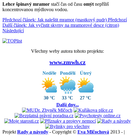
Lehce špinavý mramor
stačí čas od času
omýt
nepříliš
koncentrovanou mýdlovou vodou.
Předchozí článek: Jak naleštit mramor (mastkový pudr)
Předchozí
Další článek: Jak vyčistit skvrny na mramorové desce (citron)
Následující
Všechny weby autora tohoto projektu:
www.zmwh.cz
Neděle
Pondělí
Úterý
30 °C
33 °C
27 °C
Další dny...
Projekt
Rady a návody
- Copyright ©
Eva Mlčochová
2013 - |