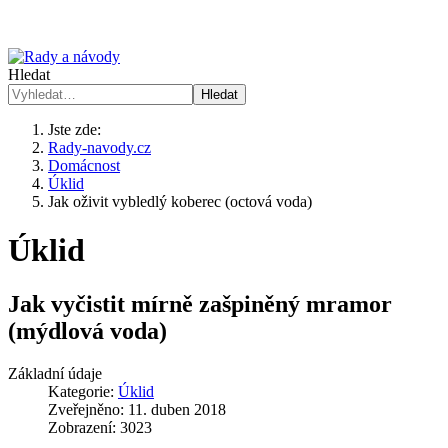
Hledat
Hledat
Jste zde:
Rady-navody.cz
Domácnost
Úklid
Jak oživit vybledlý koberec (octová voda)
Úklid
Jak vyčistit mírně zašpiněný mramor
(mýdlová voda)
Základní údaje
Kategorie:
Úklid
Zveřejněno: 11. duben 2018
Zobrazení: 3023