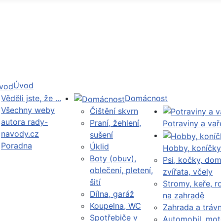
Úvod
Věděli jste, že ...
Domácnost
Všechny weby
Čištění skvrn
autora rady-
Praní, žehlení,
Potraviny a vař
navody.cz
sušení
Poradna
Úklid
Hobby, koníčky
Boty (obuv),
Psi, kočky, dom
oblečení, pletení,
zvířata, včely
šití
Stromy, keře, ro
Dílna, garáž
na zahradě
Koupelna, WC
Zahrada a trávn
Spotřebiče v
Automobil, mot