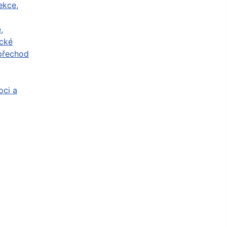
ekce,
,
cké
přechod
ci a