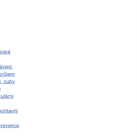
abské
ávení,
průjem
ě, zuby
y
ulární
ohlavní
prevence