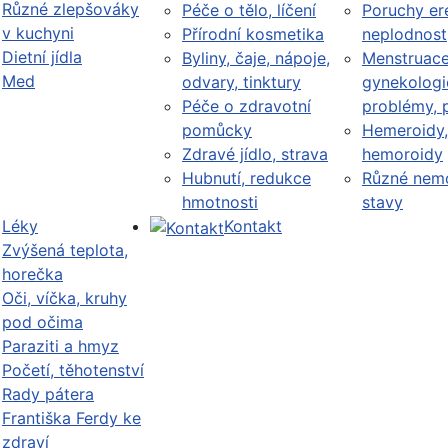
Různé zlepšováky
Péče o tělo, líčení
Poruchy er
v kuchyni
Přírodní kosmetika
neplodnost
Dietní jídla
Byliny, čaje, nápoje,
Menstruace
Med
odvary, tinktury
gynekologi
Péče o zdravotní
problémy, 
pomůcky
Hemeroidy,
Zdravé jídlo, strava
hemoroidy
Hubnutí, redukce
Různé nemo
hmotnosti
stavy
Léky
Kontakt
Zvýšená teplota,
horečka
Oči, víčka, kruhy
pod očima
Paraziti a hmyz
Početí, těhotenství
Rady pátera
Františka Ferdy ke
zdraví