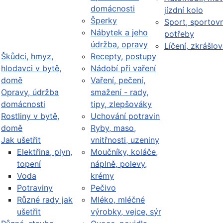
domácnosti
jízdní kolo
Šperky
Sport, sportovn
Nábytek a jeho
potřeby
údržba, opravy
Líčení, zkrášlov
Škůdci, hmyz,
Recepty, postupy
hlodavci v bytě,
Nádobí při vaření
domě
Vaření, pečení,
Opravy, údržba
smažení - rady,
domácnosti
tipy, zlepšováky
Rostliny v bytě,
Uchování potravin
domě
Ryby, maso,
Jak ušetřit
vnitřnosti, uzeniny
Elektřina, plyn,
Moučníky, koláče,
topení
náplně, polevy,
Voda
krémy
Potraviny
Pečivo
Různé rady jak
Mléko, mléčné
ušetřit
výrobky, vejce, sýr