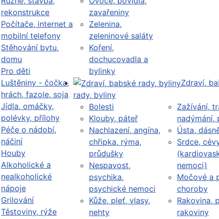
Různé, stavba,
Ovoce, povidla,
rekonstrukce
zavařeniny
Počítače, internet a
Zelenina,
mobilní telefony
zeleninové saláty
Stěhování bytu,
Koření,
domu
dochucovadla a
Pro děti
bylinky
Luštěniny - čočka,
Zdraví, b
hrách, fazole, soja
rady, byliny
Jídla, omáčky,
Bolesti
Zažívání, tr
polévky, přílohy
Klouby, páteř
nadýmání, 
Péče o nádobí,
Nachlazení, angína,
Ústa, dásn
náčiní
chřipka, rýma,
Srdce, cév
Houby
průdušky
(kardiovask
Alkoholické a
Nespavost,
nemoci)
nealkoholické
psychika,
Močové a p
nápoje
psychické nemoci
choroby
Grilování
Kůže, pleť, vlasy,
Rakovina, 
Těstoviny, rýže
nehty
rakoviny