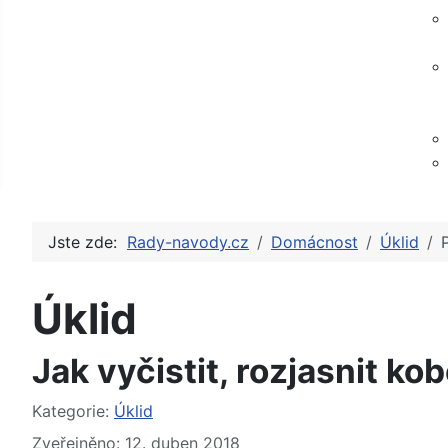
Jste zde:
Rady-navody.cz
Domácnost
Úklid
Úklid
Jak vyčistit, rozjasnit ko
Základní údaje
Kategorie:
Úklid
Zveřejněno: 12. duben 2018