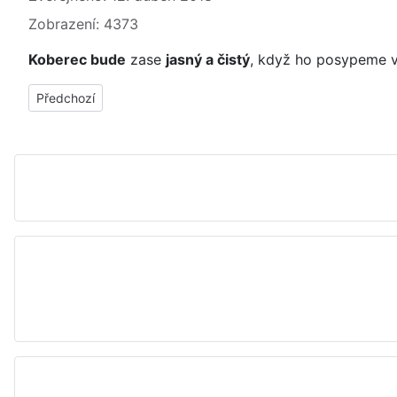
Zobrazení: 4373
Koberec bude
zase
jasný a čistý
, když ho posypeme v
Předchozí článek: Jak odstranit lepidlo z koberce (aceton)
Předchozí