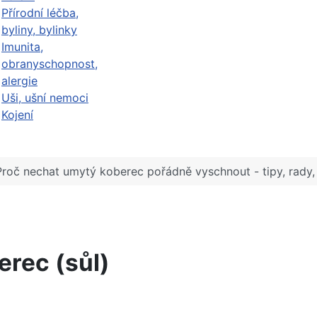
Přírodní léčba,
byliny, bylinky
Imunita,
obranyschopnost,
alergie
Uši, ušní nemoci
Kojení
Proč nechat umytý koberec pořádně vyschnout - tipy, rady
berec (sůl)