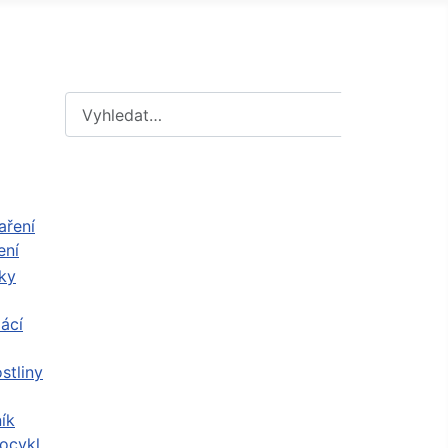
Hledat
Hledat
ení
ácí
stliny
ík
ocykl,