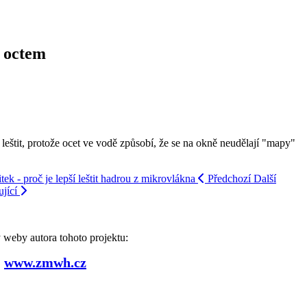
s octem
štit, protože ocet ve vodě způsobí, že se na okně neudělají "mapy"
ek - proč je lepší leštit hadrou z mikrovlákna
Předchozí
Další
jící
weby autora tohoto projektu:
www.zmwh.cz