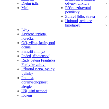
Dietní jídla
odvary, tinktury
Med
Péče o zdravotní
pomůcky
Zdravé jídlo, strava
Hubnutí, redukce
hmotnosti
Léky
Zvýšená teplota,
horečka
Oči, víčka, kruhy pod
očima
Paraziti a hmyz
Početí, těhotenství
Rady pátera Františka
Ferdy ke zdraví
Přírodní léčba, byliny,
bylinky
Imunita,
obranyschopnost,
alergie
Uši, ušní nemoci
Kojení