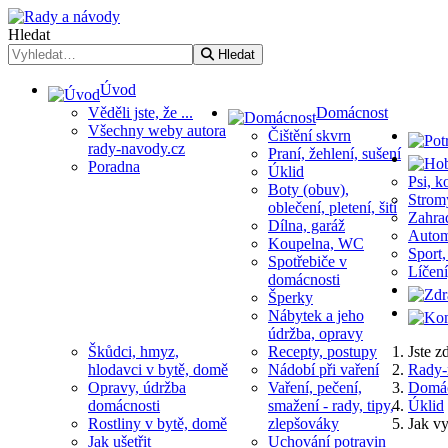
Hledat
Hledat
Úvod
Věděli jste, že ...
Domácnost
Všechny weby autora
Čištění skvrn
rady-navody.cz
Praní, žehlení, sušení
Poradna
Úklid
Psi, k
Boty (obuv),
Stromy
oblečení, pletení, šití
Zahrad
Dílna, garáž
Automo
Koupelna, WC
Sport,
Spotřebiče v
Líčení
domácnosti
Šperky
Nábytek a jeho
údržba, opravy
Škůdci, hmyz,
Recepty, postupy
Jste 
hlodavci v bytě, domě
Nádobí při vaření
Rady-
Opravy, údržba
Vaření, pečení,
Domác
domácnosti
smažení - rady, tipy,
Úklid
Rostliny v bytě, domě
zlepšováky
Jak vy
Jak ušetřit
Uchování potravin