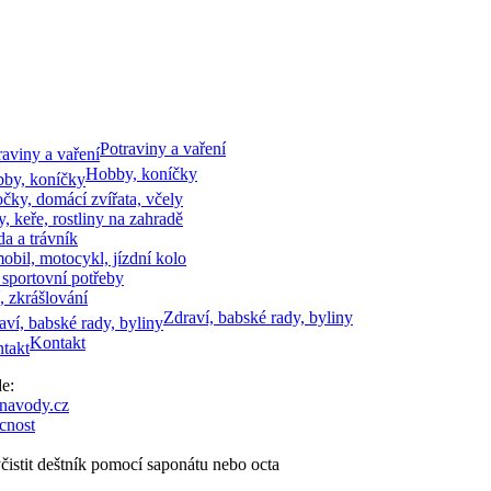
Potraviny a vaření
Hobby, koníčky
očky, domácí zvířata, včely
, keře, rostliny na zahradě
a a trávník
bil, motocykl, jízdní kolo
 sportovní potřeby
, zkrášlování
Zdraví, babské rady, byliny
Kontakt
zde:
navody.cz
nost
čistit deštník pomocí saponátu nebo octa