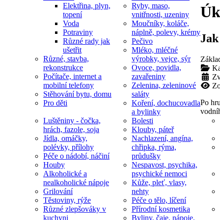
Elektřina, plyn,
Ryby, maso,
Úk
topení
vnitřnosti, uzeniny
Voda
Moučníky, koláče,
Potraviny
náplně, polevy, krémy
Jak
Různé rady jak
Pečivo
ušetřit
Mléko, mléčné
Různé, stavba,
výrobky, vejce, sýr
Zákla
rekonstrukce
Ovoce, povidla,
Ka
Počítače, internet a
zavařeniny
Zv
mobilní telefony
Zelenina, zeleninové
Zo
Stěhování bytu, domu
saláty
Po hru
Pro děti
Koření, dochucovadla
vodní
a bylinky
Luštěniny - čočka,
Bolesti
hrách, fazole, soja
Klouby, páteř
Jídla, omáčky,
Nachlazení, angína,
polévky, přílohy
chřipka, rýma,
Péče o nádobí, náčiní
průdušky
Houby
Nespavost, psychika,
Alkoholické a
psychické nemoci
nealkoholické nápoje
Kůže, pleť, vlasy,
Grilování
nehty
Těstoviny, rýže
Péče o tělo, líčení
Různé zlepšováky v
Přírodní kosmetika
kuchyni
Byliny, čaje, nápoje,