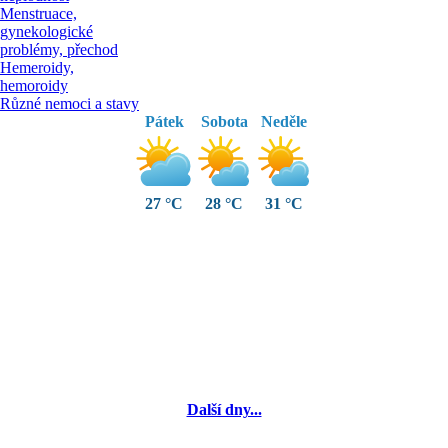
Menstruace,
gynekologické
problémy, přechod
Hemeroidy,
hemoroidy
Různé nemoci a stavy
Pátek
Sobota
Neděle
27 °C
28 °C
31 °C
Další dny...