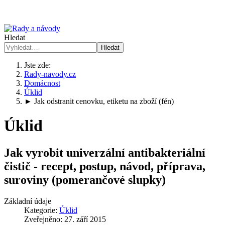
Hledat
Hledat
Jste zde:
Rady-navody.cz
Domácnost
Úklid
► Jak odstranit cenovku, etiketu na zboží (fén)
Úklid
Jak vyrobit univerzální antibakteriální
čistič - recept, postup, návod, příprava,
suroviny (pomerančové slupky)
Základní údaje
Kategorie:
Úklid
Zveřejněno: 27. září 2015