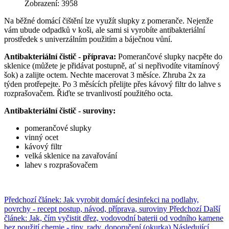
Zobrazení: 3958
Na běžné domácí čištění lze využít slupky z pomeranče. Nejenže
vám ubude odpadků v koši, ale sami si vyrobíte antibakteriální
prostředek s univerzálním použitím a báječnou vůní.
Antibakteriální čistič - příprava:
Pomerančové slupky nacpěte do
sklenice (můžete je přidávat postupně, ať si nepřivodíte vitamínový
šok) a zalijte octem. Nechte macerovat 3 měsíce. Zhruba 2x za
týden protřepejte. Po 3 měsících přelijte přes kávový filtr do lahve s
rozprašovačem. Řiďte se trvanlivostí použitého octa.
Antibakteriální čistič - suroviny:
pomerančové slupky
vinný ocet
kávový filtr
velká sklenice na zavařování
lahev s rozprašovačem
Předchozí článek: Jak vyrobit domácí desinfekci na podlahy,
povrchy - recept postup, návod, příprava, suroviny
Předchozí
Další
článek: Jak, čím vyčistit dřez, vodovodní baterii od vodního kamene
bez použití chemie - tipy, rady, doporučení (okurka)
Následující