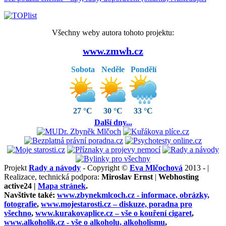
Všechny weby autora tohoto projektu:
www.zmwh.cz
Sobota
Neděle
Pondělí
27 °C
30 °C
33 °C
Další dny...
Projekt
Rady a návody
- Copyright ©
Eva Mlčochová
2013 - |
Realizace, technická podpora:
Miroslav Ernst
|
Webhosting
active24 |
Mapa stránek
.
Navštivte také:
www.zbynekmlcoch.cz -
informace, obrázky,
fotografie
,
www.mojestarosti.cz –
diskuze, poradna pro
všechno
,
www.kurakovaplice.cz – vše o
kouření cigaret
,
www.alkoholik.cz -
vše o alkoholu, alkoholismu
,