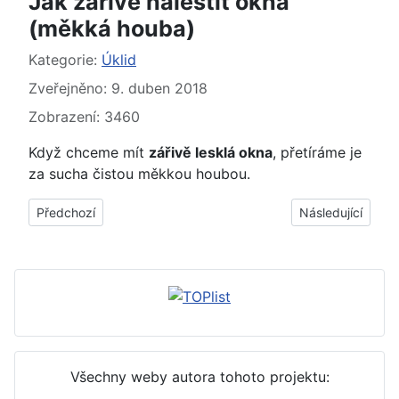
Jak zářivě naleštit okna
(měkká houba)
Základní údaje
Kategorie:
Úklid
Zveřejněno: 9. duben 2018
Zobrazení: 3460
Když chceme mít
zářivě lesklá okna
, přetíráme je
za sucha čistou měkkou houbou.
Předchozí článek: Jak vyčistit okna z matného, mléčného skla
Další článek: Jak
Předchozí
Následující
Všechny weby autora tohoto projektu: