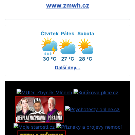
www.zmwh.cz
Čtvrtek
Pátek
Sobota
30 °C
27 °C
28 °C
Další dny...