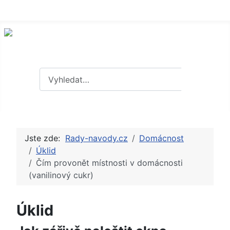
Hledat
Hledat
Jste zde:
Rady-navody.cz
Domácnost
Úklid
Čím provonět místnosti v domácnosti
(vanilinový cukr)
Úklid