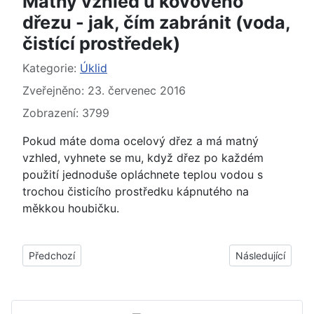
Matný vzhled u kovového
dřezu - jak, čím zabránit (voda,
čistící prostředek)
Základní údaje
Kategorie:
Úklid
Zveřejněno: 23. červenec 2016
Zobrazení: 3799
Pokud máte doma ocelový dřez a má matný
vzhled, vyhnete se mu, když dřez po každém
použití jednoduše opláchnete teplou vodou s
trochou čisticího prostředku kápnutého na
měkkou houbičku.
Předchozí článek: Mramorové police, police z mramoru - jak, čí
Další článek: Filt
Předchozí
Následující