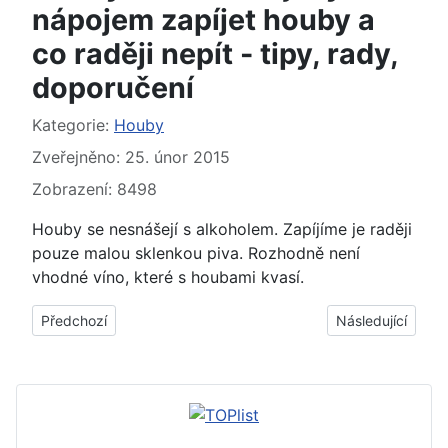
nápojem zapíjet houby a
co raději nepít - tipy, rady,
doporučení
Základní údaje
Kategorie:
Houby
Zveřejněno: 25. únor 2015
Zobrazení: 8498
Houby se nesnášejí s alkoholem. Zapíjíme je raději
pouze malou sklenkou piva. Rozhodně není
vhodné víno, které s houbami kvasí.
Předchozí článek: Jak uvařit žampiony tak, aby po uvaření ne
Další článek: ► 
Předchozí
Následující