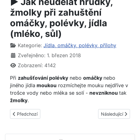
► Jak neudělat hrudky,
žmolky při zahuštění
omáčky, polévky, jídla
(mléko, sůl)
Základní údaje
Kategorie:
Jídla, omáčky, polévky, přílohy
Zveřejněno: 1. březen 2018
Zobrazení: 4142
Při
zahušťování polévky
nebo
omáčky
nebo
jiného jídla
moukou
rozmíchejte mouku nejdříve v
trošce vody nebo mléka se solí -
nevzniknou
tak
žmolky
.
Předchozí článek: ► Jak využít zbytky sýra - sýrová omáčka
Další článek: ► Jak
Předchozí
Následující