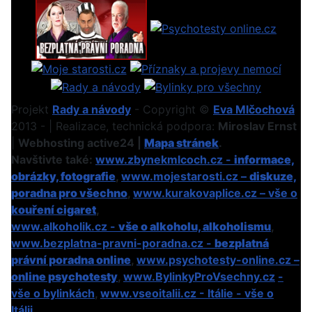
Projekt
Rady a návody
- Copyright ©
Eva Mlčochová
2013 - | Realizace, technická podpora:
Miroslav Ernst
|
Webhosting active24 |
Mapa stránek
.
Navštivte také:
www.zbynekmlcoch.cz -
informace,
obrázky, fotografie
,
www.mojestarosti.cz –
diskuze,
poradna pro všechno
,
www.kurakovaplice.cz – vše o
kouření cigaret
,
www.alkoholik.cz -
vše o alkoholu, alkoholismu
,
www.bezplatna-pravni-poradna.cz -
bezplatná
právní poradna online
,
www.psychotesty-online.cz –
online psychotesty
,
www.BylinkyProVsechny.cz
-
vše o bylinkách
,
www.vseoitalii.cz - Itálie - vše o
Itálii
.