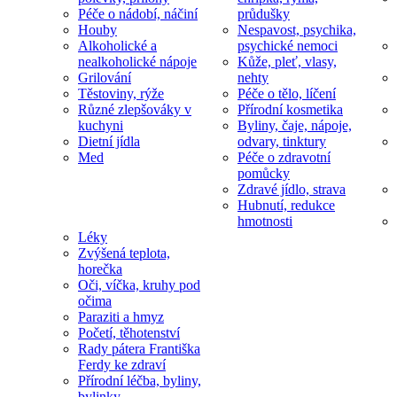
Péče o nádobí, náčiní
průdušky
Houby
Nespavost, psychika,
Alkoholické a
psychické nemoci
nealkoholické nápoje
Kůže, pleť, vlasy,
Grilování
nehty
Těstoviny, rýže
Péče o tělo, líčení
Různé zlepšováky v
Přírodní kosmetika
kuchyni
Byliny, čaje, nápoje,
Dietní jídla
odvary, tinktury
Med
Péče o zdravotní
pomůcky
Zdravé jídlo, strava
Hubnutí, redukce
hmotnosti
Léky
Zvýšená teplota,
horečka
Oči, víčka, kruhy pod
očima
Paraziti a hmyz
Početí, těhotenství
Rady pátera Františka
Ferdy ke zdraví
Přírodní léčba, byliny,
bylinky