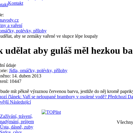
Kontakt
zde:
navody.cz
iny a vaření
 omáčky, polévky, přílohy
 udělat, aby se zemáky vařené ve slupce lépe loupaly
k udělat aby guláš měl hezkou b
dní údaje
orie:
Jídla, omáčky, polévky, přílohy
jněno: 14. duben 2013
zení: 10447
bude mít pěkně výraznou červenou barvu, jestliže do něj kromě papriky 
hozí článek: Vaří se neloupané brambory v osolené vodě?
Předchozí
Da
vější
Následující
Zažívání, trávení,
nadýmání, průjem
Všechny 
Ústa, dásně, zuby
Srdce, cévy