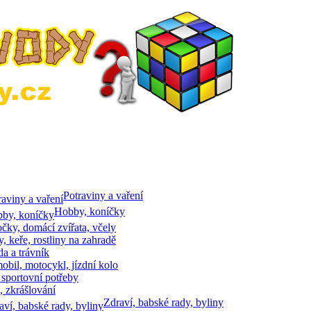
Potraviny a vaření
Hobby, koníčky
očky, domácí zvířata, včely
, keře, rostliny na zahradě
a a trávník
bil, motocykl, jízdní kolo
 sportovní potřeby
, zkrášlování
Zdraví, babské rady, byliny