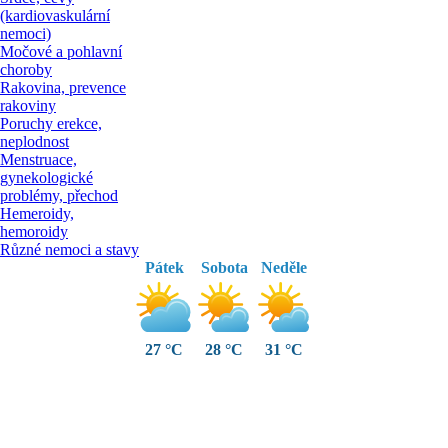
(kardiovaskulární
nemoci)
Močové a pohlavní
choroby
Rakovina, prevence
rakoviny
Poruchy erekce,
neplodnost
Menstruace,
gynekologické
problémy, přechod
Hemeroidy,
hemoroidy
Různé nemoci a stavy
Pátek
Sobota
Neděle
27 °C
28 °C
31 °C