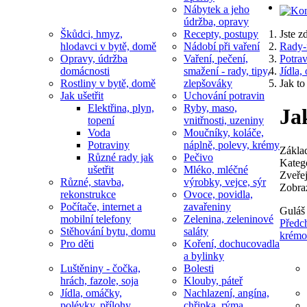
Nábytek a jeho
údržba, opravy
Škůdci, hmyz,
Recepty, postupy
Jste 
hlodavci v bytě, domě
Nádobí při vaření
Rady-
Opravy, údržba
Vaření, pečení,
Potrav
domácnosti
smažení - rady, tipy,
Jídla,
Rostliny v bytě, domě
zlepšováky
Jak to
Jak ušetřit
Uchování potravin
Elektřina, plyn,
Ryby, maso,
Ja
topení
vnitřnosti, uzeniny
Voda
Moučníky, koláče,
Potraviny
náplně, polevy, krémy
Zákla
Různé rady jak
Pečivo
Kateg
ušetřit
Mléko, mléčné
Zveře
Různé, stavba,
výrobky, vejce, sýr
Zobra
rekonstrukce
Ovoce, povidla,
Počítače, internet a
zavařeniny
Guláš 
mobilní telefony
Zelenina, zeleninové
Předc
Stěhování bytu, domu
saláty
krémo
Pro děti
Koření, dochucovadla
a bylinky
Luštěniny - čočka,
Bolesti
hrách, fazole, soja
Klouby, páteř
Jídla, omáčky,
Nachlazení, angína,
polévky, přílohy
chřipka, rýma,