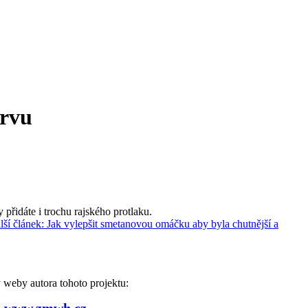
arvu
přidáte i trochu rajského protlaku.
lší článek: Jak vylepšit smetanovou omáčku aby byla chutnější a
weby autora tohoto projektu:
www.zmwh.cz