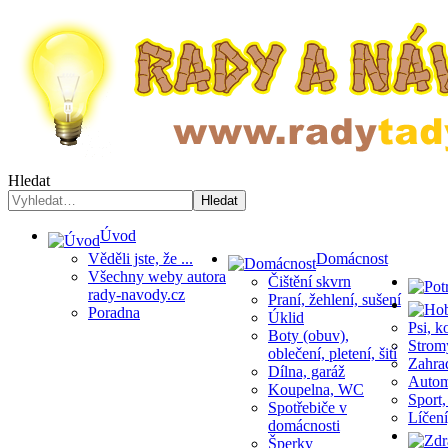
Hledat
Hledat
Úvod
Věděli jste, že ...
Domácnost
Všechny weby autora
Čištění skvrn
rady-navody.cz
Praní, žehlení, sušení
Poradna
Úklid
Psi, k
Boty (obuv),
Stromy
oblečení, pletení, šití
Zahrad
Dílna, garáž
Automo
Koupelna, WC
Sport,
Spotřebiče v
Líčení
domácnosti
Šperky