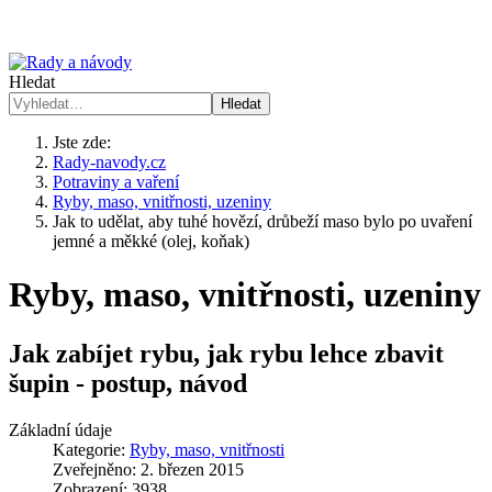
Hledat
Hledat
Jste zde:
Rady-navody.cz
Potraviny a vaření
Ryby, maso, vnitřnosti, uzeniny
Jak to udělat, aby tuhé hovězí, drůbeží maso bylo po uvaření
jemné a měkké (olej, koňak)
Ryby, maso, vnitřnosti, uzeniny
Jak zabíjet rybu, jak rybu lehce zbavit
šupin - postup, návod
Základní údaje
Kategorie:
Ryby, maso, vnitřnosti
Zveřejněno: 2. březen 2015
Zobrazení: 3938