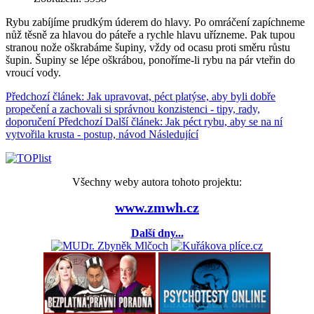
Rybu zabíjíme prudkým úderem do hlavy. Po omráčení zapíchneme
nůž těsně za hlavou do páteře a rychle hlavu uřízneme. Pak tupou
stranou nože oškrabáme šupiny, vždy od ocasu proti směru růstu
šupin. Šupiny se lépe oškrábou, ponoříme-li rybu na pár vteřin do
vroucí vody.
Předchozí článek: Jak upravovat, péct platýse, aby byli dobře
propečení a zachovali si správnou konzistenci - tipy, rady,
doporučení
Předchozí
Další článek: Jak péct rybu, aby se na ní
vytvořila krusta - postup, návod
Následující
Všechny weby autora tohoto projektu:
www.zmwh.cz
Další dny...