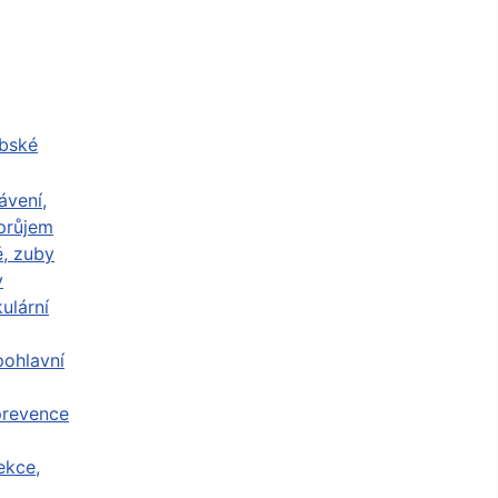
abské
ávení,
průjem
ě, zuby
y
ulární
ohlavní
prevence
ekce,