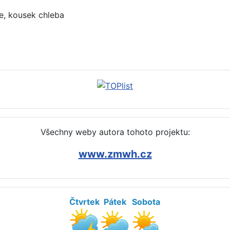
je, kousek chleba
et potraviny zmrazené (noviny, peřiny)
Všechny weby autora tohoto projektu:
www.zmwh.cz
Čtvrtek
Pátek
Sobota