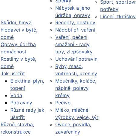
Šperky
Sport, sportovn
Nábytek a jeho
potřeby
údržba, opravy
Líčení, zkrášlov
Škůdci, hmyz,
Recepty, postupy
hlodavci v bytě,
Nádobí při vaření
domě
Vaření, pečení,
Opravy, údržba
smažení - rady,
domácnosti
tipy, zlepšováky
Rostliny v bytě,
Uchování potravin
domě
Ryby, maso,
Jak ušetřit
vnitřnosti, uzeniny
Elektřina, plyn,
Moučníky, koláče,
topení
náplně, polevy,
Voda
krémy
Potraviny
Pečivo
Různé rady jak
Mléko, mléčné
ušetřit
výrobky, vejce, sýr
Různé, stavba,
Ovoce, povidla,
rekonstrukce
zavařeniny