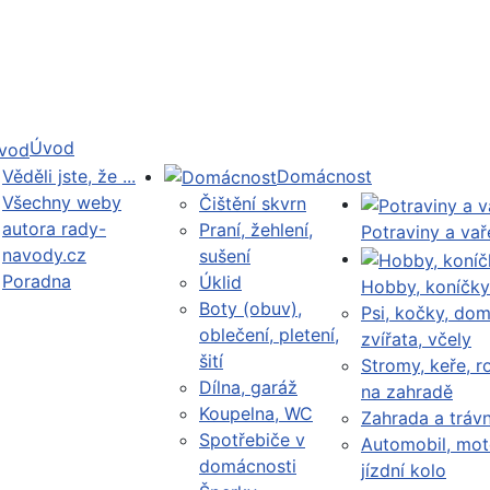
Úvod
Věděli jste, že ...
Domácnost
Všechny weby
Čištění skvrn
autora rady-
Praní, žehlení,
Potraviny a vař
navody.cz
sušení
Poradna
Úklid
Hobby, koníčky
Boty (obuv),
Psi, kočky, dom
oblečení, pletení,
zvířata, včely
šití
Stromy, keře, ro
Dílna, garáž
na zahradě
Koupelna, WC
Zahrada a trávn
Spotřebiče v
Automobil, mot
domácnosti
jízdní kolo