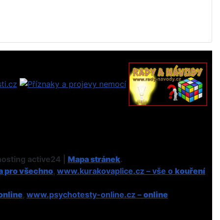
osting active24 |
Mapa stránek
.
a pro všechno
,
www.kurakovaplice.cz – vše o
kouření
online
,
www.psychotesty-online.cz –
online