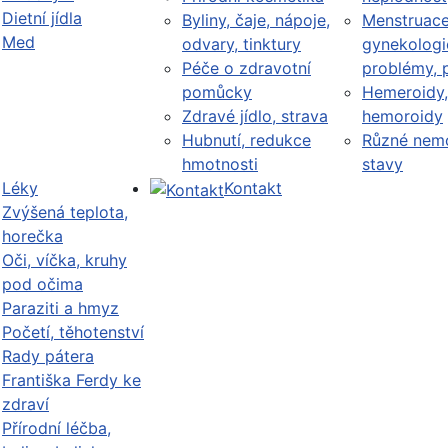
Dietní jídla
Byliny, čaje, nápoje,
Menstruace
Med
odvary, tinktury
gynekologi
Péče o zdravotní
problémy, 
pomůcky
Hemeroidy,
Zdravé jídlo, strava
hemoroidy
Hubnutí, redukce
Různé nemo
hmotnosti
stavy
Léky
Kontakt
Zvýšená teplota,
horečka
Oči, víčka, kruhy
pod očima
Paraziti a hmyz
Početí, těhotenství
Rady pátera
Františka Ferdy ke
zdraví
Přírodní léčba,