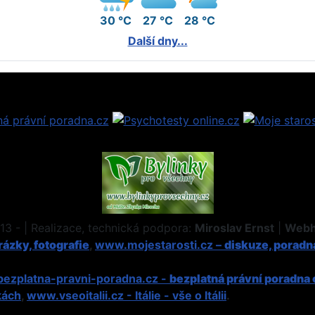
30 °C
27 °C
28 °C
Další dny...
3 - | Realizace, technická podpora:
Miroslav Ernst
|
Webh
ázky, fotografie
,
www.mojestarosti.cz –
diskuze, poradn
ezplatna-pravni-poradna.cz -
bezplatná právní poradna 
kách
,
www.vseoitalii.cz - Itálie - vše o Itálii
.