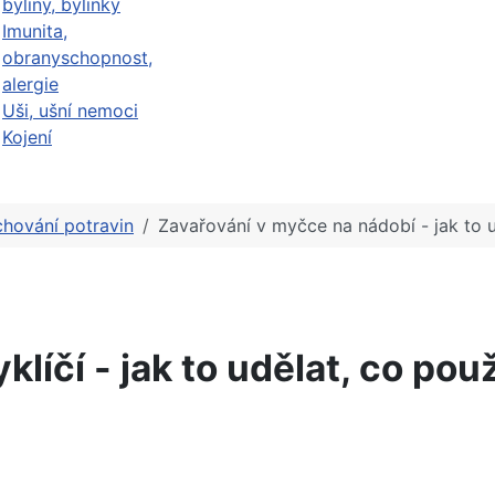
byliny, bylinky
Imunita,
obranyschopnost,
alergie
Uši, ušní nemoci
Kojení
hování potravin
Zavařování v myčce na nádobí - jak to u
klíčí - jak to udělat, co pou