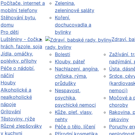
Počítače, internet a
Zelenina,
mobilní telefony
zeleninové saláty
Stěhování bytu,
Koření,
domu
dochucovadla a
Pro děti
bylinky
Luštěniny - čočka,
Zdraví, b
hrách, fazole, soja
rady, byliny
Jídla, omáčky,
Bolesti
Zažívání, tr
polévky, přílohy
Klouby, páteř
nadýmání, 
Péče o nádobí,
Nachlazení, angína,
Ústa, dásn
náčiní
chřipka, rýma,
Srdce, cév
Houby
průdušky
(kardiovask
Alkoholické a
Nespavost,
nemoci)
nealkoholické
psychika,
Močové a p
nápoje
psychické nemoci
choroby
Grilování
Kůže, pleť, vlasy,
Rakovina, 
Těstoviny, rýže
nehty
rakoviny
Různé zlepšováky
Péče o tělo, líčení
Poruchy er
v kuchyni
Přírodní kosmetika
neplodnost