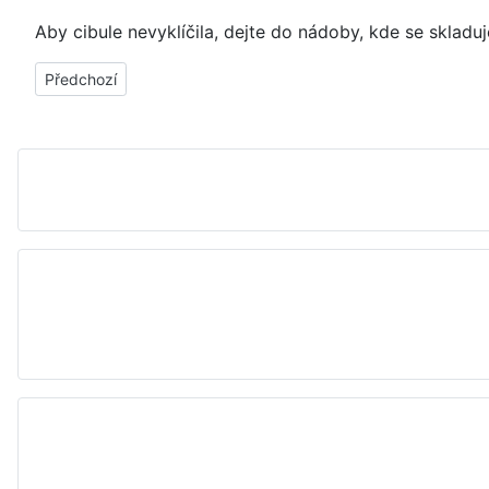
Aby cibule nevyklíčila, dejte do nádoby, kde se skladu
Předchozí článek: Odmrazování mrazáku, mrazničky - jak udrž
Předchozí