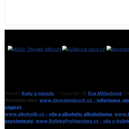
Projekt
Rady a návody
- Copyright ©
Eva Mlčochová
201
Navštivte také:
www.zbynekmlcoch.cz -
informace, obr
cigaret
,
www.alkoholik.cz -
vše o alkoholu, alkoholismu
,
www.b
psychotesty
,
www.BylinkyProVsechny.cz
- vše o bylin