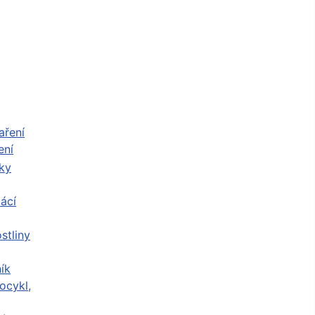
ení
ácí
stliny
ík
ocykl,