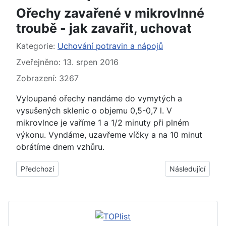
Ořechy zavařené v mikrovlnné
troubě - jak zavařit, uchovat
Základní údaje
Kategorie:
Uchování potravin a nápojů
Zveřejněno: 13. srpen 2016
Zobrazení: 3267
Vyloupané ořechy nandáme do vymytých a
vysušených sklenic o objemu 0,5-0,7 l. V
mikrovlnce je vaříme 1 a 1/2 minuty při plném
výkonu. Vyndáme, uzavřeme víčky a na 10 minut
obrátíme dnem vzhůru.
Předchozí článek: Ořechy v medu - jak připravit, udělat
Další článek: Zav
Předchozí
Následující