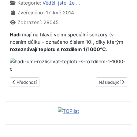
Základní údaje
Kategorie:
Věděli jste, že ...
Zveřejněno: 17. kvě 2014
Zobrazení: 29045
Hadi
mají na hlavě velmi speciální senzory (v
nosním důlku - označeno číslem 10), díky kterým
rozeznávají teplotu s rozdílem 1/1000°C
.
Předchozí článek: Potápění, potapěči a rýma - s rýmou se nel
Další článek: Jak p
Předchozí
Následující