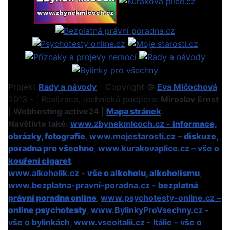
Projekt
Rady a návody
- Copyright ©
Eva Mlčochová
2013 - | Realizace, technická podpora:
Miroslav Ernst
|
Webhosting active24 |
Mapa stránek
.
Navštivte také:
www.zbynekmlcoch.cz -
informace,
obrázky, fotografie
,
www.mojestarosti.cz –
diskuze,
poradna pro všechno
,
www.kurakovaplice.cz – vše o
kouření cigaret
,
www.alkoholik.cz -
vše o alkoholu, alkoholismu
,
www.bezplatna-pravni-poradna.cz -
bezplatná
právní poradna online
,
www.psychotesty-online.cz –
online psychotesty
,
www.BylinkyProVsechny.cz
-
vše o bylinkách
,
www.vseoitalii.cz - Itálie - vše o