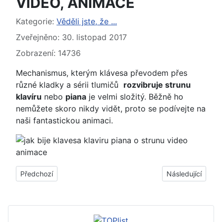
VIDEO, ANIMACE
Základní údaje
Kategorie:
Věděli jste, že ...
Zveřejněno: 30. listopad 2017
Zobrazení: 14736
Mechanismus, kterým klávesa převodem přes
různé kladky a sérii tlumičů
rozvibruje strunu
klavíru
nebo
piana
je velmi složitý. Běžně ho
nemůžete skoro nikdy vidět, proto se podívejte na
naši fantastickou animaci.
Předchozí článek: ► Jak se vyrábí náboje do zbraní (výrobní 
Další článek: ► J
Předchozí
Následující