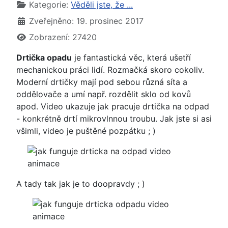
Základní údaje
Kategorie:
Věděli jste, že ...
Zveřejněno: 19. prosinec 2017
Zobrazení: 27420
Drtička opadu
je fantastická věc, která ušetří
mechanickou práci lidí. Rozmačká skoro cokoliv.
Moderní drtičky mají pod sebou různá síta a
oddělovače a umí např. rozdělit sklo od kovů
apod. Video ukazuje jak pracuje drtička na odpad
- konkrétně drtí mikrovlnnou troubu. Jak jste si asi
všimli, video je puštěné pozpátku ; )
A tady tak jak je to doopravdy ; )