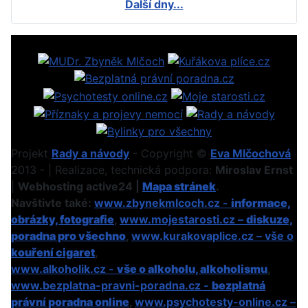
Další dny...
Projekt
Rady a návody
- Copyright ©
Eva Mlčochová
2013 - | Realizace, technická podpora:
Miroslav Ernst
|
Webhosting active24 |
Mapa stránek
.
Navštivte také:
www.zbynekmlcoch.cz -
informace,
obrázky, fotografie
,
www.mojestarosti.cz –
diskuze,
poradna pro všechno
,
www.kurakovaplice.cz – vše o
kouření cigaret
,
www.alkoholik.cz -
vše o alkoholu, alkoholismu
,
www.bezplatna-pravni-poradna.cz -
bezplatná
právní poradna online
,
www.psychotesty-online.cz –