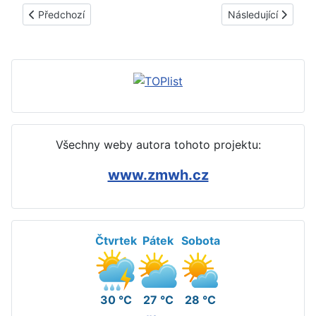
Předchozí článek: ► Jak se vyrábí taštičky s náplní - VIDEO,
Další článek: ► Ja
Předchozí
Následující
Všechny weby autora tohoto projektu:
www.zmwh.cz
Čtvrtek
Pátek
Sobota
30 °C
27 °C
28 °C