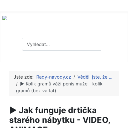
Hledat
Hledat
Jste zde:
Rady-navody.cz
Věděli jste, že ...
► Kolik gramů váží penis muže - kolik
gramů (bez varlat)
► Jak funguje drtička
starého nábytku - VIDEO,