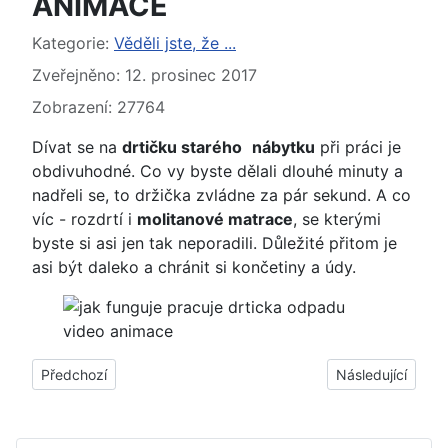
ANIMACE
Základní údaje
Kategorie:
Věděli jste, že ...
Zveřejněno: 12. prosinec 2017
Zobrazení: 27764
Dívat se na
drtičku starého
nábytku
při práci je
obdivuhodné. Co vy byste dělali dlouhé minuty a
nadřeli se, to držička zvládne za pár sekund. A co
víc - rozdrtí i
molitanové matrace
, se kterými
byste si asi jen tak neporadili. Důležité přitom je
asi být daleko a chránit si končetiny a údy.
Předchozí článek: ► Jak se staví most ve výšce pomocí pos
Další článek: ► 
Předchozí
Následující