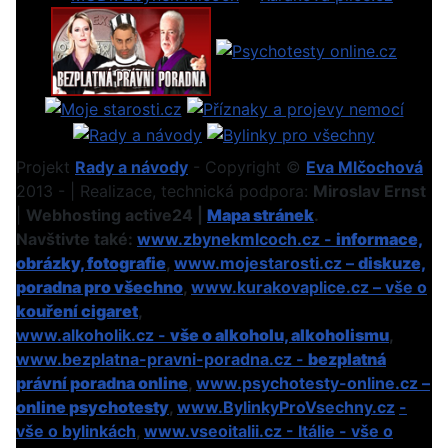
Projekt
Rady a návody
- Copyright ©
Eva Mlčochová
2013 - | Realizace, technická podpora:
Miroslav Ernst
|
Webhosting active24 |
Mapa stránek
.
Navštivte také:
www.zbynekmlcoch.cz -
informace,
obrázky, fotografie
,
www.mojestarosti.cz –
diskuze,
poradna pro všechno
,
www.kurakovaplice.cz – vše o
kouření cigaret
,
www.alkoholik.cz -
vše o alkoholu, alkoholismu
,
www.bezplatna-pravni-poradna.cz -
bezplatná
právní poradna online
,
www.psychotesty-online.cz –
online psychotesty
,
www.BylinkyProVsechny.cz
-
vše o bylinkách
,
www.vseoitalii.cz - Itálie - vše o